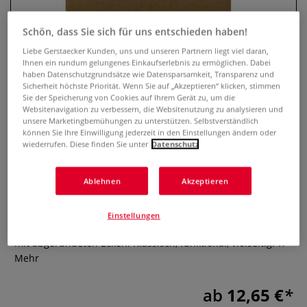
Schön, dass Sie sich für uns entschieden haben!
Liebe Gerstaecker Kunden, uns und unseren Partnern liegt viel daran,
Ihnen ein rundum gelungenes Einkaufserlebnis zu ermöglichen. Dabei
haben Datenschutzgrundsätze wie Datensparsamkeit, Transparenz und
Sicherheit höchste Priorität. Wenn Sie auf „Akzeptieren“ klicken, stimmen
Sie der Speicherung von Cookies auf Ihrem Gerät zu, um die
Websitenavigation zu verbessern, die Websitenutzung zu analysieren und
unsere Marketingbemühungen zu unterstützen. Selbstverständlich
können Sie Ihre Einwilligung jederzeit in den Einstellungen ändern oder
wiederrufen. Diese finden Sie unter
Datenschutz
Zeichenbrett mit Griff und
Klemme
Ablehnen
Akzeptieren
1 Bewertung
Einstellungen
Leichtes Zeichenbrett mit Griff & Metallklemme. 3 mm stark,
mit abgerundeten Ecken. Klassisch, funktional, vielseitig.
Mehr
ab
12,65 €