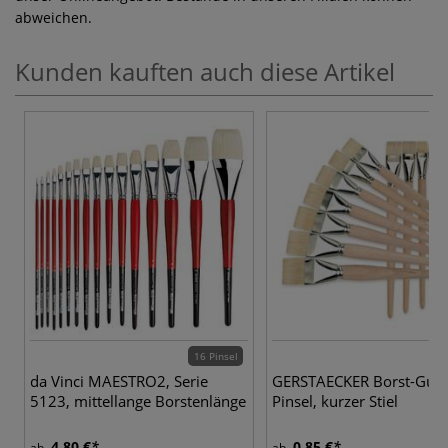
abweichen.
Kunden kauften auch diese Artikel
16 Pinsel
19
da Vinci MAESTRO2, Serie
GERSTAECKER Borst-Gus
5123, mittellange Borstenlänge
Pinsel, kurzer Stiel
4,80 €
0,85 €
ab
ab