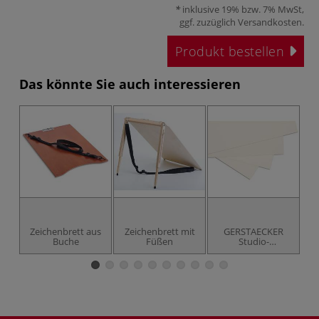
inklusive 19% bzw. 7% MwSt,
ggf. zuzüglich
Versandkosten
.
Produkt bestellen
Das könnte Sie auch interessieren
Zeichenbrett aus
Zeichenbrett mit
GERSTAECKER
G
Buche
Füßen
Studio-
Zeichenkarton
Grafica