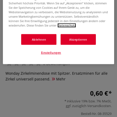
Sicherheit höchste Priorität. Wenn Sie auf „Akzeptieren“ klicken, stimmen
Sie der Speicherung von Cookies auf Ihrem Gerät zu, um die
Websitenavigation zu verbessern, die Websitenutzung zu analysieren und
unsere Marketingbemühungen zu unterstützen. Selbstverständlich
können Sie Ihre Einwilligung jederzeit in den Einstellungen ändern oder
wiederrufen. Diese finden Sie unter
Datenschutz
Ablehnen
Akzeptieren
Wonday Zirkel-Ersatzminen mit
Spitzer, 12 Stück
Einstellungen
0 Bewertungen
Wonday Zirkelminendose mit Spitzer. Ersatzminen für alle
Zirkel universell passend.
Mehr
0,60 €
inklusive 19% bzw. 7% MwSt,
ggf. zuzüglich
Versandkosten
.
Bestell-Nr.
08-35529