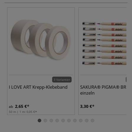
3 Varianten
11 
I LOVE ART Krepp-Klebeband
SAKURA® PIGMA® BRUS
einzeln
2,65 €
3,30 €
ab
50 m | 1 m:
0,05 €