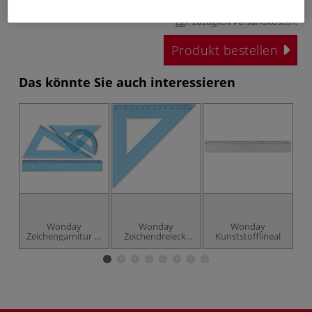
inklusive 19% bzw. 7% MwSt,
ggf. zuzüglich
Versandkosten
.
Produkt bestellen
Das könnte Sie auch interessieren
Wonday
Wonday
Wonday
Zeichengarnitur 4-
Zeichendreieck,
Kunststofflineal
teilig
blau-transparent