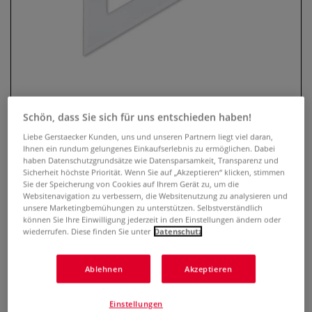
Schön, dass Sie sich für uns entschieden haben!
Liebe Gerstaecker Kunden, uns und unseren Partnern liegt viel daran,
Ihnen ein rundum gelungenes Einkaufserlebnis zu ermöglichen. Dabei
Wonday Zeichendreieck,
haben Datenschutzgrundsätze wie Datensparsamkeit, Transparenz und
transparent
Sicherheit höchste Priorität. Wenn Sie auf „Akzeptieren“ klicken, stimmen
Sie der Speicherung von Cookies auf Ihrem Gerät zu, um die
Websitenavigation zu verbessern, die Websitenutzung zu analysieren und
1 Bewertung
unsere Marketingbemühungen zu unterstützen. Selbstverständlich
können Sie Ihre Einwilligung jederzeit in den Einstellungen ändern oder
Wonday Zeichendreieck , aus transparenten Kunststoff,
wiederrufen. Diese finden Sie unter
Datenschutz
bruchsicher und mit mm-Skala. In verschiedenen Längen
und Winkelungen lieferbar.
Mehr
Ablehnen
Akzeptieren
ab
0,26 €
Einstellungen