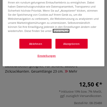
Ihnen ein rundum gelungenes Einkaufserlebnis zu ermöglichen. Dabei
haben Datenschutzgrundsätze wie Datensparsamkeit, Transparenz und
Sicherheit höchste Priorität. Wenn Sie auf „Akzeptieren“ klicken, stimmen
Sie der Speicherung von Cookies auf Ihrem Gerät zu, um die
Websitenavigation zu verbessern, die Websitenutzung zu analysieren und
unsere Marketingbemühungen zu unterstützen. Selbstverständlich
können Sie Ihre Einwilligung jederzeit in den Einstellungen ändern oder
wiederrufen. Diese finden Sie unter
Datenschutz
Wonday Zackenschere, 23 cm
Ablehnen
Akzeptieren
0 Bewertungen
Einstellungen
Wonday Zackenschere aus rostfreiem Edelstahl ist für viele
Bastelarbeiten geeignet. Für schöne, saubere
Zickzackkanten. Gesamtlänge 23 cm.
Mehr
12,50 €
inklusive 19% bzw. 7% MwSt,
ggf. zuzüglich
Versandkosten
.
Bestell-Nr.
08-35488