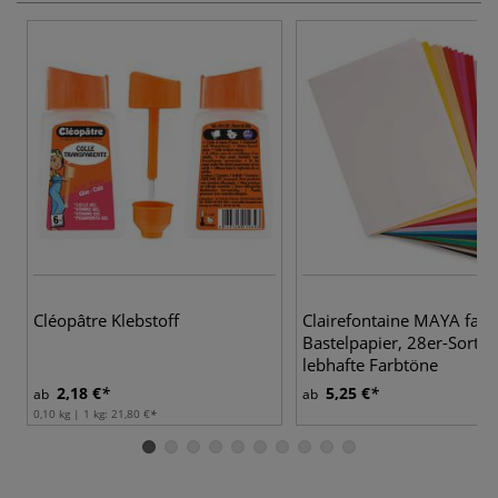
4
Cléopâtre Klebstoff
Clairefontaine MAYA farb
Bastelpapier, 28er-Sorti
lebhafte Farbtöne
2,18 €
5,25 €
ab
ab
0,10 kg | 1 kg:
21,80 €