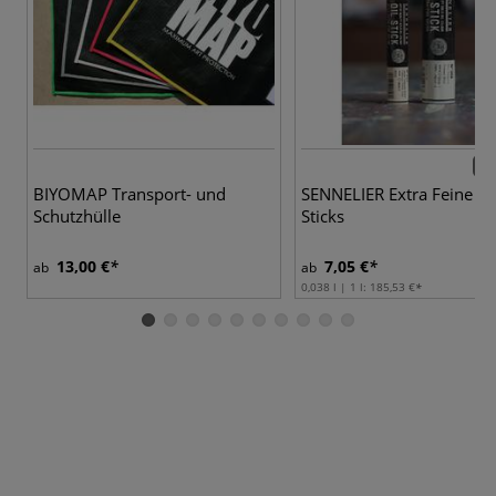
64 
BIYOMAP Transport- und
SENNELIER Extra Feine Oi
Schutzhülle
Sticks
13,00 €
7,05 €
ab
ab
0,038 l | 1 l:
185,53 €