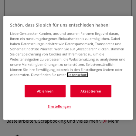
Schön, dass Sie sich für uns entschieden haben!
Liebe Gerstaecker Kunden, uns und unseren Partnern liegt viel daran,
Ihnen ein rundum gelungenes Einkaufserlebnis zu ermöglichen. Dabei
haben Datenschutzgrundsätze wie Datensparsamkeit, Transparenz und
Sicherheit höchste Priorität. Wenn Sie auf „Akzeptieren“ klicken, stimmen
Sie der Speicherung von Cookies auf Ihrem Gerät zu, um die
Websitenavigation zu verbessern, die Websitenutzung zu analysieren und
unsere Marketingbemühungen zu unterstützen. Selbstverständlich
Wonday Leichtschaumplatten,
können Sie Ihre Einwilligung jederzeit in den Einstellungen ändern oder
schwarz
wiederrufen. Diese finden Sie unter
Datenschutz
0 Bewertungen
Ablehnen
Akzeptieren
Leichtschaumplatte aus Polystyrol. Beidseitig matt
Einstellungen
beschichtet. Leicht und formstabil. Geeignet für Messe- und
Modellbau, Displays, Architekturmodelle, Dekorationen,
Bastelarbeiten, Scrapbooking und vieles mehr.
Mehr