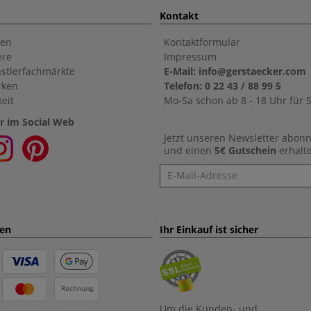
Kontakt
en
Kontaktformular
ere
Impressum
stlerfachmärkte
E-Mail: info@gerstaecker.com
rken
Telefon: 0 22 43 / 88 99 5
eit
Mo-Sa schon ab 8 - 18 Uhr für S
r im Social Web
Jetzt unseren Newsletter abon
und einen
5€ Gutschein
erhalt
Newsletter
ten
Ihr Einkauf ist sicher
Rechnung
Um die Kunden- und