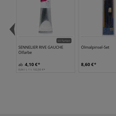
60 Farben
SENNELIER RIVE GAUCHE
Ölmalpinsel-Set
Ölfarbe
4,10 €
8,60 €
ab
0,04 l | 1 l:
102,50 €