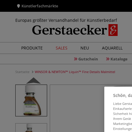
Künstlerfachmärkte
Europas größter Versandhandel für Künstlerbedarf
PRODUKTE
SALES
NEU
AQUARELL
Gutschein
Kataloge
Startseite
WINSOR & NEWTON™ Liquin™ Fine Details Malmittel
Schön, da
Liebe Gerst
Einkaufserl
Sicherheit h
Ihrem Gerät
Marketingbe
Einstellunge