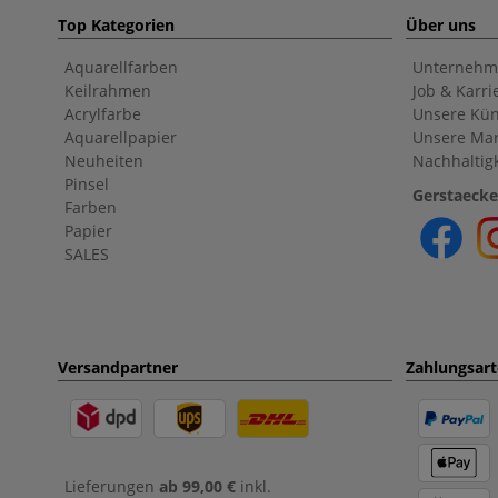
Top Kategorien
Über uns
Aquarellfarben
Unternehm
Keilrahmen
Job & Karri
Acrylfarbe
Unsere Kün
Aquarellpapier
Unsere Ma
Neuheiten
Nachhaltigk
Pinsel
Gerstaecke
Farben
Papier
SALES
Versandpartner
Zahlungsar
Lieferungen
ab 99,00 €
inkl.