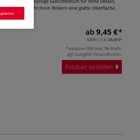
 Ölmalerei. Das flüssige Glanzmedium für feine Details,
 Mischen verleiht ihren Bildern eine glatte Oberfläche.
eptieren
ab
9,45 €
0,075 l | 1 l:
126,00 €
inklusive 19% bzw. 7% MwSt,
ggf. zuzüglich
Versandkosten
.
Produkt bestellen