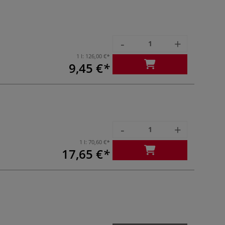
-
+
1 l:
126,00 €
9,45 €
-
+
1 l:
70,60 €
17,65 €