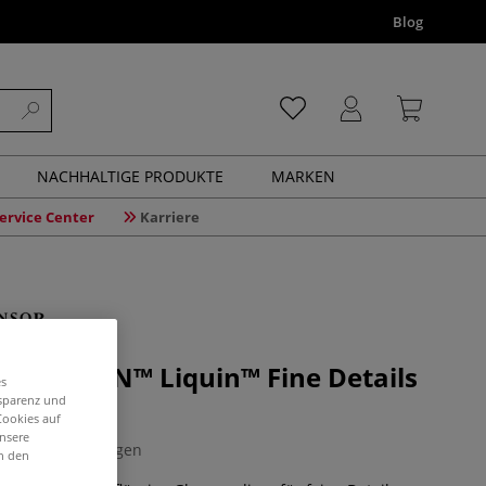
Blog
NACHHALTIGE PRODUKTE
MARKEN
ervice Center
Karriere
 NEWTON™ Liquin™ Fine Details
es
l
nsparenz und
Cookies auf
unsere
3 Bewertungen
in den