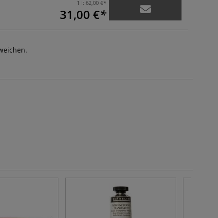
1 l:
62,00 €
31,00 €
weichen.