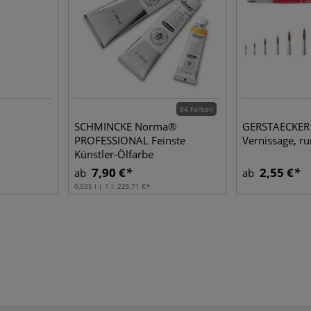
84 Farben
SCHMINCKE Norma®
GERSTAECKER 
PROFESSIONAL Feinste
Vernissage, r
Künstler-Ölfarbe
7,90 €
2,55 €
ab
ab
0,035 l | 1 l:
225,71 €