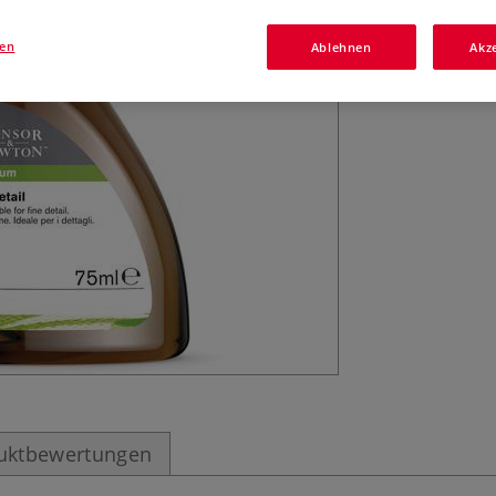
Malmittel für die
zum Lasieren und
gen
Ablehnen
Akz
Mehr
uktbewertungen