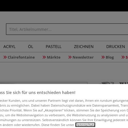
ACRYL
ÖL
PASTELL
ZEICHNEN
DRUCKEN
Clairefontaine
Märkte
Newsletter
Blog
S
ss Sie sich für uns entschieden haben!
WINSOR &
aecker Kunden, uns und unseren Partnern liegt viel daran, Ihnen ein rundum gelungen
Malmitte
ebnis zu ermöglichen. Dabei haben Datenschutzgrundsätze wie Datensparsamkeit, Tra
öchste Priorität. Wenn Sie auf „Akzeptieren“ klicken, stimmen Sie der Speicherung von 
 zu, um die Websitenavigation zu verbessern, die Websitenutzung zu analysieren und 
mühungen zu unterstützen. Selbstverständlich können Sie Ihre Einwilligung jederzeit 
n ändern oder wiederrufen. Diese finden Sie unter
Datenschutz