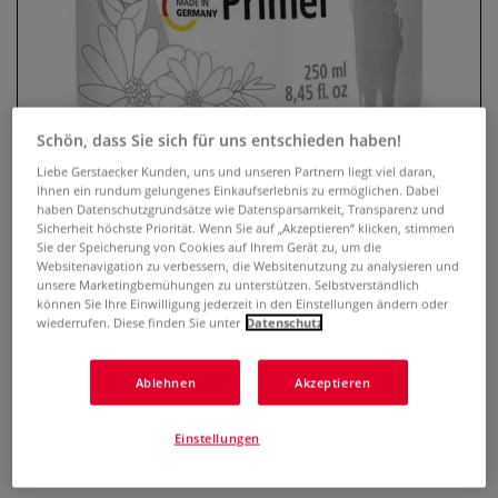
Schön, dass Sie sich für uns entschieden haben!
Liebe Gerstaecker Kunden, uns und unseren Partnern liegt viel daran,
Ihnen ein rundum gelungenes Einkaufserlebnis zu ermöglichen. Dabei
haben Datenschutzgrundsätze wie Datensparsamkeit, Transparenz und
Sicherheit höchste Priorität. Wenn Sie auf „Akzeptieren“ klicken, stimmen
VIVA DECOR Chalk Paint Primer
Sie der Speicherung von Cookies auf Ihrem Gerät zu, um die
Websitenavigation zu verbessern, die Websitenutzung zu analysieren und
Sperrgrund
unsere Marketingbemühungen zu unterstützen. Selbstverständlich
können Sie Ihre Einwilligung jederzeit in den Einstellungen ändern oder
wiederrufen. Diese finden Sie unter
Datenschutz
0 Bewertungen
Speziell entwickelt als Sperr- Isoliergrundierung für
Ablehnen
Akzeptieren
Holzanstriche. Verhindert ein durchschlagen farbiger,
wachshaltigen oder wässrigen Holzinhaltsstoffen bei
Einstellungen
anschließenden Endanstrichen mit Kreidefarbe. Inhalt: 250
m
Mehr