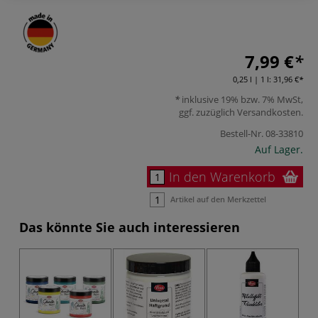
7,99 €
0,25 l | 1 l:
31,96 €
inklusive 19% bzw. 7% MwSt,
ggf. zuzüglich
Versandkosten
.
Bestell-Nr.
08-33810
Auf Lager.
In den Warenkorb
Artikel auf den Merkzettel
Das könnte Sie auch interessieren