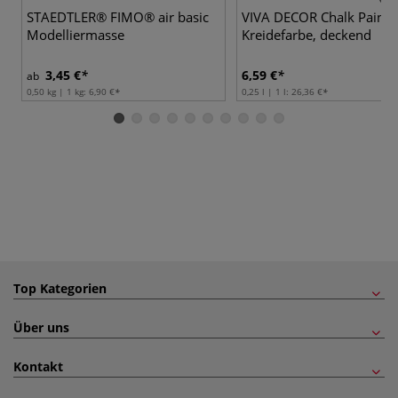
STAEDTLER® FIMO® air basic
VIVA DECOR Chalk Paint
Modelliermasse
Kreidefarbe, deckend
3,45 €
6,59 €
ab
0,50 kg | 1 kg:
6,90 €
0,25 l | 1 l:
26,36 €
Top Kategorien
Über uns
Kontakt