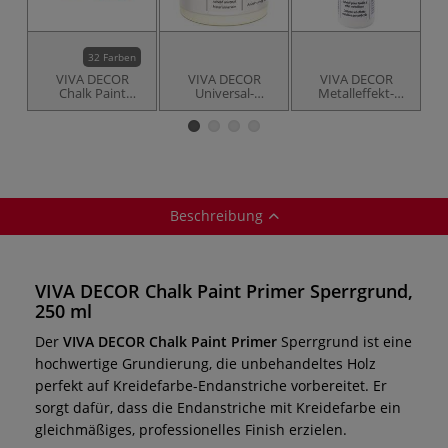
32 Farben
VIVA DECOR
VIVA DECOR
VIVA DECOR
Chalk Paint
Universal-
Metalleffekt-
K
Kreidefarbe,
Haftgrund
Folienkleber
Cl
deckend
M
Beschreibung
VIVA DECOR Chalk Paint Primer Sperrgrund,
250 ml
Der
VIVA DECOR Chalk Paint Primer
Sperrgrund ist eine
hochwertige Grundierung, die unbehandeltes Holz
perfekt auf Kreidefarbe-Endanstriche vorbereitet. Er
sorgt dafür, dass die Endanstriche mit Kreidefarbe ein
gleichmäßiges, professionelles Finish erzielen.