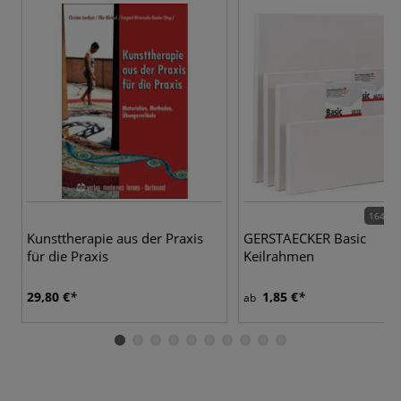
164 Va
Kunsttherapie aus der Praxis
GERSTAECKER Basic
für die Praxis
Keilrahmen
29,80 €
1,85 €
ab