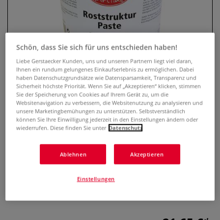
Schön, dass Sie sich für uns entschieden haben!
Liebe Gerstaecker Kunden, uns und unseren Partnern liegt viel daran,
Ihnen ein rundum gelungenes Einkaufserlebnis zu ermöglichen. Dabei
haben Datenschutzgrundsätze wie Datensparsamkeit, Transparenz und
Sicherheit höchste Priorität. Wenn Sie auf „Akzeptieren“ klicken, stimmen
Sie der Speicherung von Cookies auf Ihrem Gerät zu, um die
Websitenavigation zu verbessern, die Websitenutzung zu analysieren und
VIVA DECOR Artline Roststruktur-
unsere Marketingbemühungen zu unterstützen. Selbstverständlich
können Sie Ihre Einwilligung jederzeit in den Einstellungen ändern oder
Paste
wiederrufen. Diese finden Sie unter
Datenschutz
1 Bewertung
Ablehnen
Akzeptieren
VIVA DECOR Roststruktur Paste für täuschend echte
Rosteffekte auf saugenden und nichtsaugenden
Einstellungen
Untergründen. Inhalt 1 Liter. Erhältlich in verschiedenen
Rosttönen.
Mehr