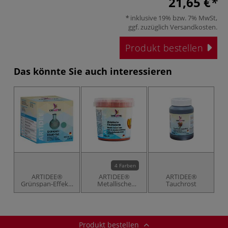
21,65 €
inklusive 19% bzw. 7% MwSt,
ggf. zuzüglich
Versandkosten
.
Produkt bestellen
Das könnte Sie auch interessieren
4 Farben
ARTIDEE®
ARTIDEE®
ARTIDEE®
Grünspan-Effekt-
Metallische
Tauchrost
Set
Strukturpaste
Produkt bestellen