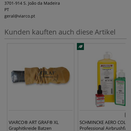
3701-914 S. João da Madeira
PT
geral
@viarco.pt
Kunden kauften auch diese Artikel
39 
VIARCO® ART GRAF® XL
SCHMINCKE AERO COLO
Graphitkreide Batzen
Professional Airbrushfar