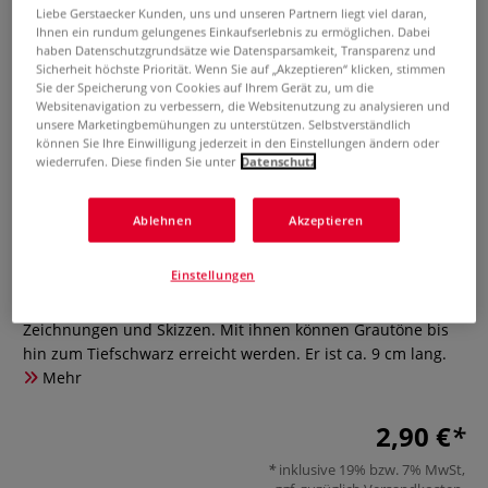
Liebe Gerstaecker Kunden, uns und unseren Partnern liegt viel daran,
Ihnen ein rundum gelungenes Einkaufserlebnis zu ermöglichen. Dabei
haben Datenschutzgrundsätze wie Datensparsamkeit, Transparenz und
Sicherheit höchste Priorität. Wenn Sie auf „Akzeptieren“ klicken, stimmen
Sie der Speicherung von Cookies auf Ihrem Gerät zu, um die
Websitenavigation zu verbessern, die Websitenutzung zu analysieren und
unsere Marketingbemühungen zu unterstützen. Selbstverständlich
können Sie Ihre Einwilligung jederzeit in den Einstellungen ändern oder
wiederrufen. Diese finden Sie unter
Datenschutz
VIARCO® ART GRAF®
Graphitkreide-Stäbchen
Ablehnen
Akzeptieren
2 Bewertungen
Einstellungen
Die Viarco ART GRAF Graphitkreide ist die richtige Wahl für
Zeichnungen und Skizzen. Mit ihnen können Grautöne bis
hin zum Tiefschwarz erreicht werden. Er ist ca. 9 cm lang.
Mehr
2,90 €
inklusive 19% bzw. 7% MwSt,