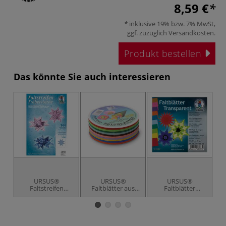
8,59 €
inklusive 19% bzw. 7% MwSt,
ggf. zuzüglich
Versandkosten
.
Produkt bestellen
Das könnte Sie auch interessieren
URSUS®
URSUS®
URSUS®
Faltstreifen
Faltblätter aus
Faltblätter
Fröbelsterne
Plakatpapier
Transparentpapier
"Retro 2"
Sortimente