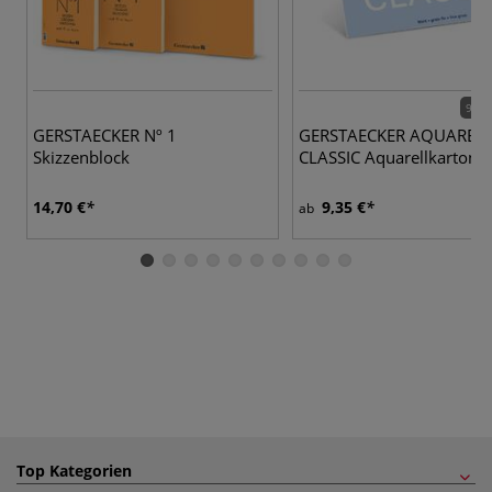
9 Va
GERSTAECKER Nº 1
GERSTAECKER AQUAREL
Skizzenblock
CLASSIC Aquarellkarton, 
14,70 €
9,35 €
ab
Top Kategorien