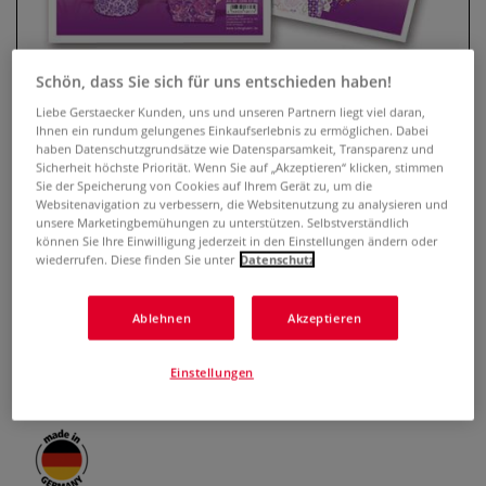
Schön, dass Sie sich für uns entschieden haben!
Liebe Gerstaecker Kunden, uns und unseren Partnern liegt viel daran,
Ihnen ein rundum gelungenes Einkaufserlebnis zu ermöglichen. Dabei
haben Datenschutzgrundsätze wie Datensparsamkeit, Transparenz und
Sicherheit höchste Priorität. Wenn Sie auf „Akzeptieren“ klicken, stimmen
Sie der Speicherung von Cookies auf Ihrem Gerät zu, um die
Websitenavigation zu verbessern, die Websitenutzung zu analysieren und
unsere Marketingbemühungen zu unterstützen. Selbstverständlich
URSUS® Designpapier Faltblätter
können Sie Ihre Einwilligung jederzeit in den Einstellungen ändern oder
wiederrufen. Diese finden Sie unter
Datenschutz
0 Bewertungen
Ablehnen
Akzeptieren
Designpapier-Faltblätter für unterschiedliche Falttechniken
in Packungen à 50 Blatt mit 10 verschiedenen, farblich
Einstellungen
hamonisierenden Designs.
Mehr