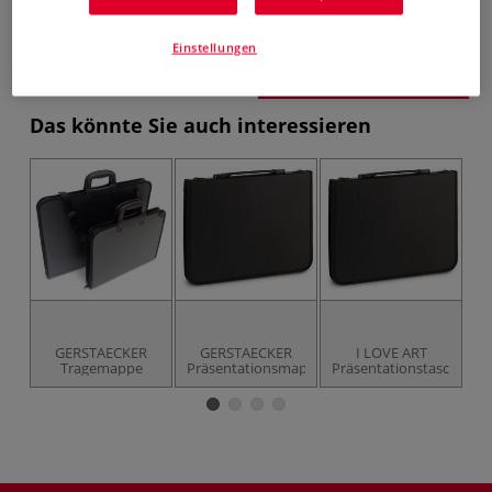
inklusive 19% bzw. 7% MwSt,
ggf. zuzüglich
Versandkosten
.
Einstellungen
Produkt bestellen
Das könnte Sie auch interessieren
GERSTAECKER
GERSTAECKER
I LOVE ART
Tragemappe
Präsentationsmappen
Präsentationstasche