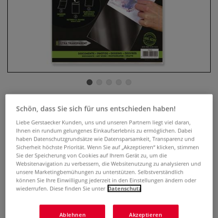
Ultra-transparente Schutzhüllen
Schön, dass Sie sich für uns entschieden haben!
Liebe Gerstaecker Kunden, uns und unseren Partnern liegt viel daran,
1 Bewertung
Ihnen ein rundum gelungenes Einkaufserlebnis zu ermöglichen. Dabei
haben Datenschutzgrundsätze wie Datensparsamkeit, Transparenz und
Sicherheit höchste Priorität. Wenn Sie auf „Akzeptieren“ klicken, stimmen
Die ultra-transparenten Schutzhüllen sind ideal für Schutz
Sie der Speicherung von Cookies auf Ihrem Gerät zu, um die
und Präsentation Ihrer Zeichnungen, Illustrationen, Drucke,
Websitenavigation zu verbessern, die Websitenutzung zu analysieren und
Passepartouts, Karten usw. Erhältlich in verschiedenen
unsere Marketingbemühungen zu unterstützen. Selbstverständlich
können Sie Ihre Einwilligung jederzeit in den Einstellungen ändern oder
Formaten. Packungsinhalt: 12 Stück.
Mehr
wiederrufen. Diese finden Sie unter
Datenschutz
ab
3,45 €
Ablehnen
Akzeptieren