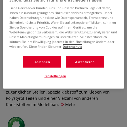
Schön, dass Sie sich für uns entschieden haben!
Liebe Gerstaecker Kunden, uns und unseren Partnern liegt viel daran,
Ihnen ein rundum gelungenes Einkaufserlebnis zu ermöglichen. Dabei
haben Datenschutzgrundsätze wie Datensparsamkeit, Transparenz und
Sicherheit höchste Priorität. Wenn Sie auf „Akzeptieren“ klicken, stimmen
Sie der Speicherung von Cookies auf Ihrem Gerät zu, um die
Websitenavigation zu verbessern, die Websitenutzung zu analysieren und
unsere Marketingbemühungen zu unterstützen. Selbstverständlich
können Sie Ihre Einwilligung jederzeit in den Einstellungen ändern oder
wiederrufen. Diese finden Sie unter
Datenschutz
UHU® PLAST SPECIAL
Spezialklebstoff
Ablehnen
Akzeptieren
0 Bewertungen
Einstellungen
Mit Metallkanüle, besonders geeignet für sparsamen,
punktgenauen Klebstoffauftrag, auch an schwer
zugänglichen Stellen. Spezialklebstoff zum Kleben von
Polystyrol-Teilen und einer Vielzahl von anderen
Kunststoffen im Modellbau.
Mehr