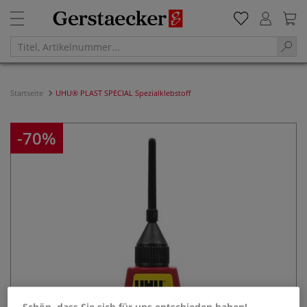
Startseite
UHU® PLAST SPECIAL Spezialklebstoff
-70%