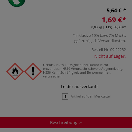
5,64 €
1,69 €
0,03 kg | 1 kg:
56,33 €
inklusive 19% bzw. 7% MwSt,
ggf. zuzüglich
Versandkosten
.
Bestell-Nr.
09-22232
Nicht auf Lager.
GEFAHR
H225 Flüssigkeit und Dampf leicht
entzündbar.
H319 Verursacht schwere Augenreizung.
H336 Kann Schläfrigkeit und Benommenheit
verursachen.
Leider ausverkauft
Artikel auf den Merkzettel
Beschreibung