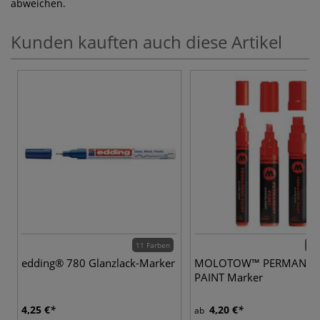
abweichen.
Kunden kauften auch diese Artikel
11 Farben
13 
edding® 780 Glanzlack-Marker
MOLOTOW™ PERMANEN
PAINT Marker
4,25 €
4,20 €
ab