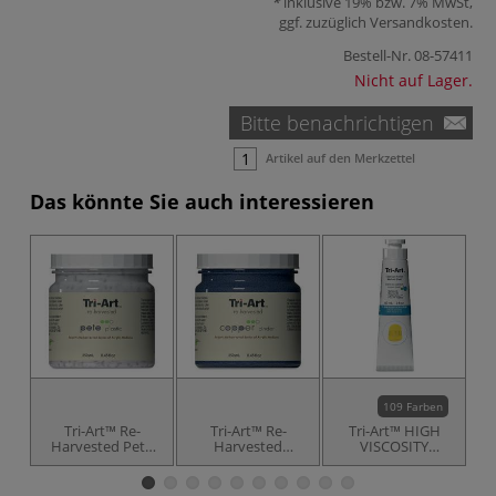
inklusive 19% bzw. 7% MwSt,
ggf. zuzüglich
Versandkosten
.
Bestell-Nr.
08-57411
Nicht auf Lager.
Bitte benachrichtigen
Artikel auf den Merkzettel
Das könnte Sie auch interessieren
109 Farben
Tri-Art™ Re-
Tri-Art™ Re-
Tri-Art™ HIGH
T
Harvested Pete
Harvested
VISCOSITY
Plastic
Copper Cinder
Acrylfarbe
Acrylmedium
Acrylmedium