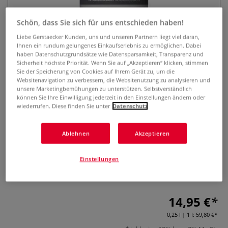
Schön, dass Sie sich für uns entschieden haben!
Liebe Gerstaecker Kunden, uns und unseren Partnern liegt viel daran,
Ihnen ein rundum gelungenes Einkaufserlebnis zu ermöglichen. Dabei
haben Datenschutzgrundsätze wie Datensparsamkeit, Transparenz und
Sicherheit höchste Priorität. Wenn Sie auf „Akzeptieren“ klicken, stimmen
Sie der Speicherung von Cookies auf Ihrem Gerät zu, um die
Websitenavigation zu verbessern, die Websitenutzung zu analysieren und
Tri-Art™ UV-Schutz Medium, matt
unsere Marketingbemühungen zu unterstützen. Selbstverständlich
können Sie Ihre Einwilligung jederzeit in den Einstellungen ändern oder
wiederrufen. Diese finden Sie unter
Datenschutz
0 Bewertungen
Tri-Art™ UV-Schutz Medium, matt – schützt Kunstwerke vor
Ablehnen
Akzeptieren
UV-Strahlung und bewahrt Farben vor dem Ausbleichen.
Ideal als Schutzschicht oder zum Mischen mit Acrylfarben.
Einstellungen
Matt auftrocknend und für Innen- wie Außeneinsatz
geeignet. 250 ml.
Mehr
14,95 €
0,25 l | 1 l:
59,80 €