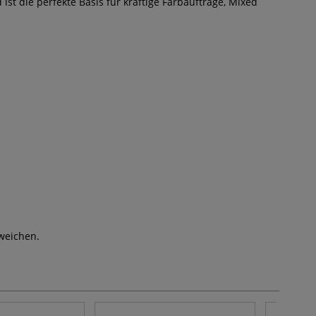
st die perfekte Basis für kräftige Farbaufträge, Mixed
weichen.