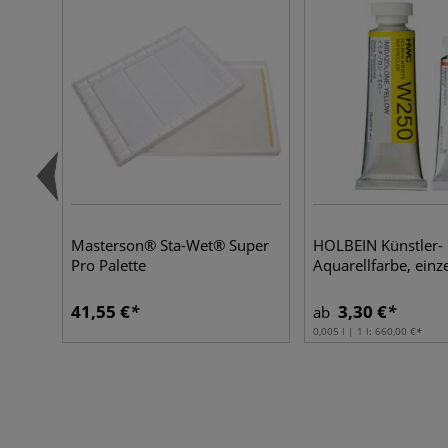
Masterson® Sta-Wet® Super
HOLBEIN Künstler-
Pro Palette
Aquarellfarbe, einz
41,55 €
3,30 €
ab
0,005 l | 1 l:
660,00 €