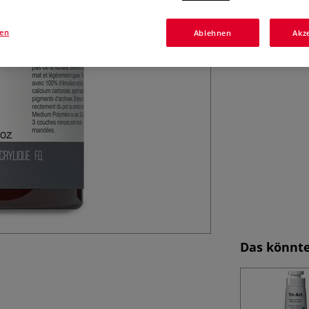
gen
Ablehnen
Akz
Das könnte