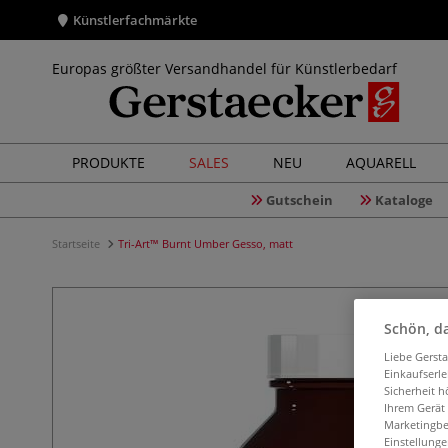
Künstlerfachmärkte
Europas größter Versandhandel für Künstlerbedarf
PRODUKTE
SALES
NEU
AQUARELL
Gutschein
Kataloge
Startseite
Tri-Art™ Burnt Umber Gesso, matt
Schön, da
Liebe Gerst
Einkaufserl
Sicherheit h
Ihrem Gerät
Marketingbe
Einstellunge