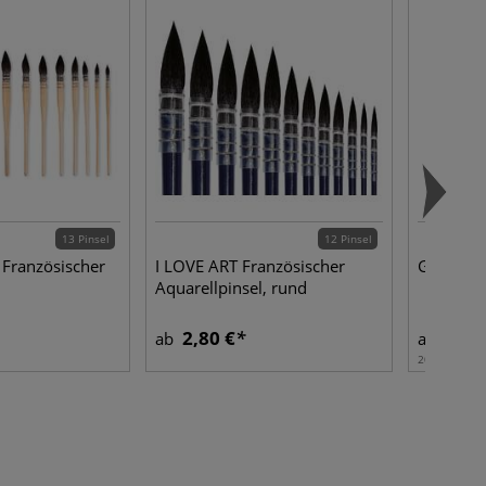
13 Pinsel
12 Pinsel
Französischer
I LOVE ART Französischer
Gummier
Aquarellpinsel, rund
2,80 €
4,15
ab
ab
200 m | 1 m