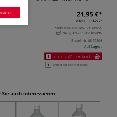
21,95 €
eptieren
0,50 l | 1 l:
43,90 €
inklusive 19% bzw. 7% MwSt,
ggf. zuzüglich
Versandkosten
.
Bestell-Nr.
08-57304
Auf Lager.
In den Warenkorb
Artikel auf den Merkzettel
 Sie auch interessieren