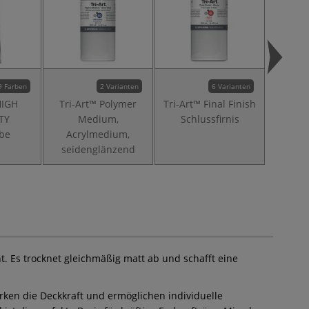
9 Farben
2 Varianten
6 Varianten
HIGH
Tri-Art™ Polymer
Tri-Art™ Final Finish
Tri
TY
Medium,
Schlussfirnis
Visco
rbe
Acrylmedium,
Acr
seidenglänzend
g
 Es trocknet gleichmäßig matt ab und schafft eine
ärken die Deckkraft und ermöglichen individuelle