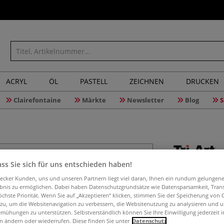
ACRYL
ÖL
PASTELL
ZEICHNEN
DRUCKEN
Clairefontaine
Märkte
Newsletter
Blog
S
ss Sie sich für uns entschieden haben!
Tri-Art™ 
aecker Kunden, uns und unseren Partnern liegt viel daran, Ihnen ein rundum gelungen
ebnis zu ermöglichen. Dabei haben Datenschutzgrundsätze wie Datensparsamkeit, Tra
öchste Priorität. Wenn Sie auf „Akzeptieren“ klicken, stimmen Sie der Speicherung von 
 zu, um die Websitenavigation zu verbessern, die Websitenutzung zu analysieren und 
Acrylgrundierung
mühungen zu unterstützen. Selbstverständlich können Sie Ihre Einwilligung jederzeit 
n ändern oder wiederrufen. Diese finden Sie unter
Datenschutz
absorbierend, ide