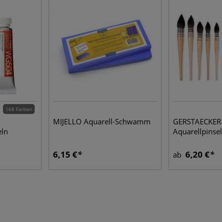
168 Farben
MIJELLO Aquarell-Schwamm
GERSTAECKER 
eln
Aquarellpinsel
6,15 €
6,20 €
ab