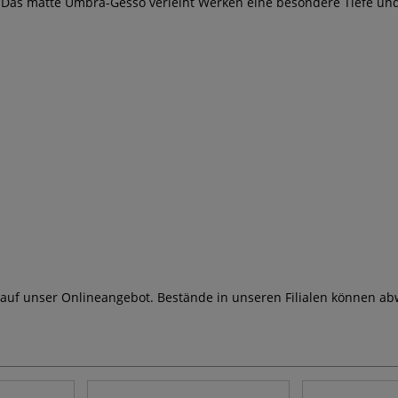
 Das matte Umbra-Gesso verleiht Werken eine besondere Tiefe und i
 auf unser Onlineangebot. Bestände in unseren Filialen können ab