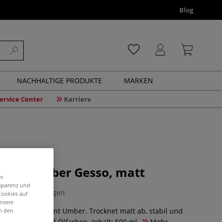
Blog
NACHHALTIGE PRODUKTE
MARKEN
ervice Center
Karriere
Burnt Umber Gesso, matt
es
nsparenz und
0 Bewertungen
Cookies auf
unsere
 im Farbton Burnt Umber. Trocknet matt ab, stabil und
in den
al für Acryl- und Ölfarben. Inhalt: 500 ml.
Mehr