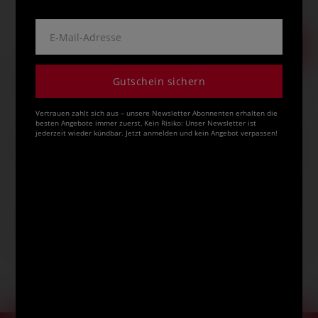
inklusive 19% bzw. 7% MwSt,
E-Mail-Adresse
ggf. zuzüglich
Versandkosten
.
Produkt bestellen
Das könnte Sie auch interessieren
Gutschein sichern
Vertrauen zahlt sich aus – unsere Newsletter Abonnenten erhalten die
besten Angebote immer zuerst, Kein Risiko: Unser Newsletter ist
jederzeit wieder kündbar. Jetzt anmelden und kein Angebot verpassen!
2 Varianten
transotype®
OLFA® 180 black
ArtCut1
GL
Schneidelineal
Cutter
Schneidematte,
transparent