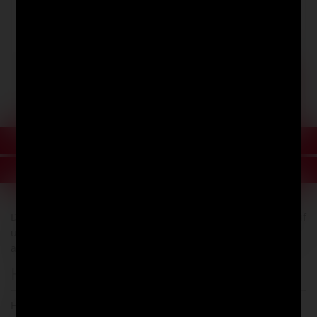
80 cm, Rot
-
+
27,89 €
Beschreibung
Produktbewertungen
Der angegebene Lagerbestand bezieht sich ausschließlich auf
unser Onlineangebot. Bestände in unseren Filialen können
abweichen.
Herstellerangaben
Holtz Office Support GmbH