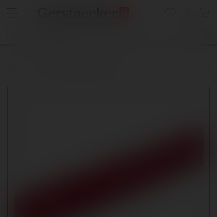
Startseite
transotype® Schneidelineal PRO