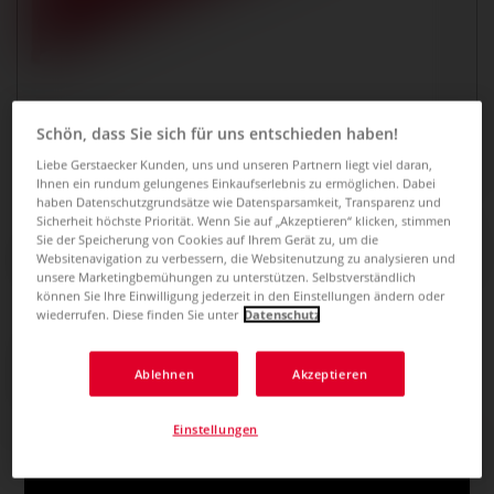
Schön, dass Sie sich für uns entschieden haben!
Liebe Gerstaecker Kunden, uns und unseren Partnern liegt viel daran,
Ihnen ein rundum gelungenes Einkaufserlebnis zu ermöglichen. Dabei
haben Datenschutzgrundsätze wie Datensparsamkeit, Transparenz und
Sicherheit höchste Priorität. Wenn Sie auf „Akzeptieren“ klicken, stimmen
Sie der Speicherung von Cookies auf Ihrem Gerät zu, um die
transotype® Schneidelineal PRO
Websitenavigation zu verbessern, die Websitenutzung zu analysieren und
unsere Marketingbemühungen zu unterstützen. Selbstverständlich
0 Bewertungen
können Sie Ihre Einwilligung jederzeit in den Einstellungen ändern oder
wiederrufen. Diese finden Sie unter
Datenschutz
JETZT 5€ GUTSCHEIN
Stabiles Schneidelineal aus rotem Aluminium mit
SICHERN! ZUM
Stahlkante, Gummierung und cm-Skalierung. In
Ablehnen
Akzeptieren
verschiedenen Längen erhältlich. Designpreis-gekrönt.
NEWSLETTER ANMELDEN
Mehr
Einstellungen
Informiert über Angebote und Aktionen bleiben.
ab
10,49 €