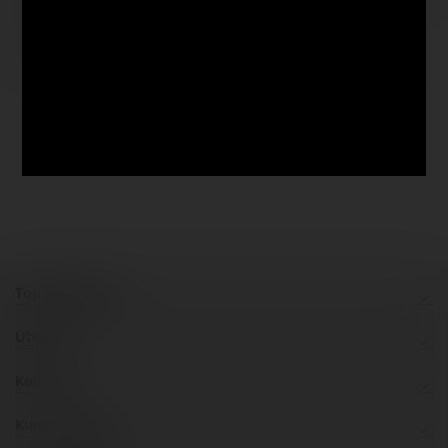
Palette
Ölfarbe
38,30 €
4,10 €
ab
0,04 l | 1 l:
102,50 €
Top Kategorien
Über uns
Kontakt
Kundenservice