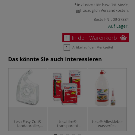
inklusive 19% bzw. 7% MwSt,
ggf. zuzüglich
Versandkosten
.
Bestell-Nr.
09-37384
Auf Lager.
In den Warenkorb
Artikel auf den Merkzettel
Das könnte Sie auch interessieren
tesa Easy Cut®
tesafilm®
tesa® Alleskleber
Handabroller,
transparent
wasserfest
transparent, leer
Office-Box