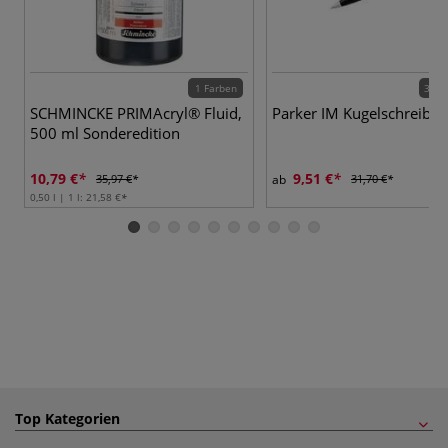
1 Farben
3 Va
SCHMINCKE PRIMAcryl® Fluid,
Parker IM Kugelschreiber
500 ml Sonderedition
10,79 €
9,51 €
35,97 €
ab
31,70 €
0,50 l | 1 l:
21,58 €
Top Kategorien