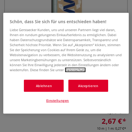
Schön, dass Sie sich für uns entschieden haben!
Liebe Gerstaecker Kunden, uns und unseren Partnern liegt viel daran,
Ihnen ein rundum gelungenes Einkaufserlebnis zu ermöglichen. Dabei
haben Datenschutzgrundsätze wie Datensparsamkeit, Transparenz und
Sicherheit höchste Priorität. Wenn Sie auf „Akzeptieren“ klicken, stimmen
tesa® FILM ECO & CRYSTAL
Sie der Speicherung von Cookies auf Ihrem Gerät zu, um die
Websitenavigation zu verbessern, die Websitenutzung zu analysieren und
Klebefilm – 10 Rollen
unsere Marketingbemühungen zu unterstützen. Selbstverständlich
können Sie Ihre Einwilligung jederzeit in den Einstellungen ändern oder
wiederrufen. Diese finden Sie unter
Datenschutz
0 Bewertungen
Starker, transparenter Klebefilm mit 90 % recyceltem PET.
Ablehnen
Akzeptieren
10 Rollen à 15 mm x 10 m, leises Abrollen – ideal für Büro,
Haushalt und kreative Projekte.
Mehr
Einstellungen
8,90 €
2,67 €
10 m | 1 m:
0,27 €