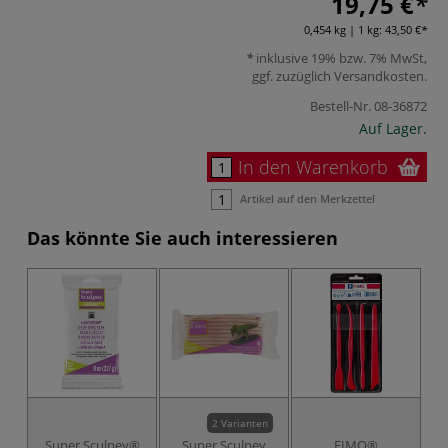
19,75 €
0,454 kg | 1 kg:
43,50 €
inklusive 19% bzw. 7% MwSt,
ggf. zuzüglich
Versandkosten
.
Bestell-Nr.
08-36872
Auf Lager.
In den Warenkorb
Artikel auf den Merkzettel
Das könnte Sie auch interessieren
2 Varianten
Super Sculpey®
Super Sculpey
FIMO®