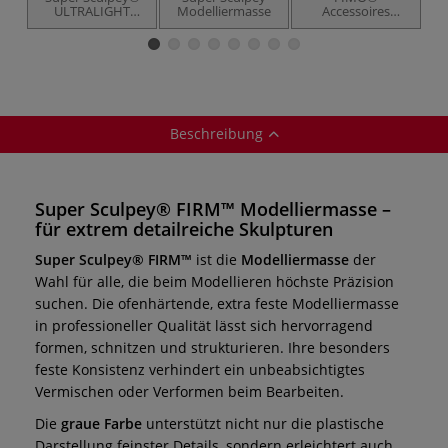
ULTRALIGHT
Modelliermasse
Accessoires
Modelliermasse
Modellierwerkzeug-
Set
Beschreibung
Super Sculpey® FIRM™ Modelliermasse –
für extrem detailreiche Skulpturen
Super Sculpey® FIRM™
ist die
Modelliermasse
der
Wahl für alle, die beim Modellieren höchste Präzision
suchen. Die ofenhärtende, extra feste Modelliermasse
in professioneller Qualität lässt sich hervorragend
formen, schnitzen und strukturieren. Ihre besonders
feste Konsistenz verhindert ein unbeabsichtigtes
Vermischen oder Verformen beim Bearbeiten.
Die
graue Farbe
unterstützt nicht nur die plastische
Darstellung feinster Details, sondern erleichtert auch