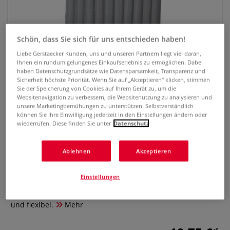
Schön, dass Sie sich für uns entschieden haben!
Liebe Gerstaecker Kunden, uns und unseren Partnern liegt viel daran,
Ihnen ein rundum gelungenes Einkaufserlebnis zu ermöglichen. Dabei
haben Datenschutzgrundsätze wie Datensparsamkeit, Transparenz und
Sicherheit höchste Priorität. Wenn Sie auf „Akzeptieren“ klicken, stimmen
Sie der Speicherung von Cookies auf Ihrem Gerät zu, um die
Websitenavigation zu verbessern, die Websitenutzung zu analysieren und
unsere Marketingbemühungen zu unterstützen. Selbstverständlich
Super Sculpey® FIRM™ graue
können Sie Ihre Einwilligung jederzeit in den Einstellungen ändern oder
wiederrufen. Diese finden Sie unter
Datenschutz
Modelliermasse
0 Bewertungen
Ablehnen
Akzeptieren
Super Sculpey® FIRM™ ist eine extra feste, ofenhärtende
Einstellungen
Modelliermasse in Profi-Qualität. Sie ermöglicht
detailgenaue Skulpturen und bleibt bis zum Härten formbar
und flexibel.
Mehr