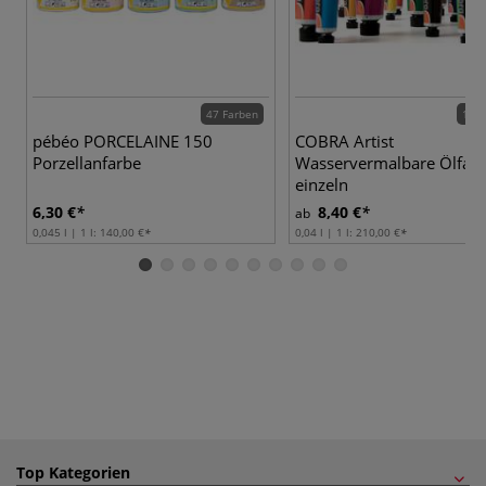
47 Farben
100 
pébéo PORCELAINE 150
COBRA Artist
Porzellanfarbe
Wasservermalbare Ölfarb
einzeln
6,30 €
8,40 €
ab
0,045 l | 1 l:
140,00 €
0,04 l | 1 l:
210,00 €
Top Kategorien