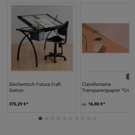
2 Va
Zeichentisch Futura Craft
Clairefontaine
Station
Transparentpapier "Crista
375,29 €
16,80 €
ab