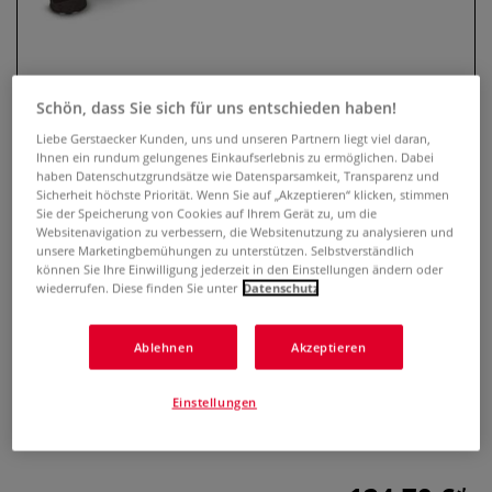
Schön, dass Sie sich für uns entschieden haben!
Liebe Gerstaecker Kunden, uns und unseren Partnern liegt viel daran,
Ihnen ein rundum gelungenes Einkaufserlebnis zu ermöglichen. Dabei
haben Datenschutzgrundsätze wie Datensparsamkeit, Transparenz und
Sicherheit höchste Priorität. Wenn Sie auf „Akzeptieren“ klicken, stimmen
Sie der Speicherung von Cookies auf Ihrem Gerät zu, um die
Websitenavigation zu verbessern, die Websitenutzung zu analysieren und
Studio Design Zeichentisch-
unsere Marketingbemühungen zu unterstützen. Selbstverständlich
können Sie Ihre Einwilligung jederzeit in den Einstellungen ändern oder
Ablage
wiederrufen. Diese finden Sie unter
Datenschutz
0 Bewertungen
Ablehnen
Akzeptieren
Die Studio Design Zeichentisch-Ablage sorgt für Ordnung
und Übersicht bei Stiften, Pinseln und Markern. Inklusive
Einstellungen
eingebautem Becher Schaumstoff-Organizer. Erhältlich in
unterschiedlichen Ausführungen.
Mehr