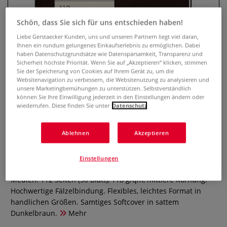
Schön, dass Sie sich für uns entschieden haben!
Liebe Gerstaecker Kunden, uns und unseren Partnern liegt viel daran,
Ihnen ein rundum gelungenes Einkaufserlebnis zu ermöglichen. Dabei
haben Datenschutzgrundsätze wie Datensparsamkeit, Transparenz und
Sicherheit höchste Priorität. Wenn Sie auf „Akzeptieren“ klicken, stimmen
Sie der Speicherung von Cookies auf Ihrem Gerät zu, um die
Websitenavigation zu verbessern, die Websitenutzung zu analysieren und
unsere Marketingbemühungen zu unterstützen. Selbstverständlich
können Sie Ihre Einwilligung jederzeit in den Einstellungen ändern oder
wiederrufen. Diese finden Sie unter
Datenschutz
Strathmore® 400 Softcover Art
Journal, Grau
Ablehnen
Akzeptieren
0 Bewertungen
Einstellungen
Skizzenpapier im kühlen Grauton für helle sowie dunkle
Medien. 112 Seiten (56 Blatt), 118 g/qm, mittlere Körnung.
Hochwertige Fälzelbindung. Flexibles, leichtes Format in
handlichen Größen. Samtiges Softcover in sattem
Dunkelbraun.
Mehr