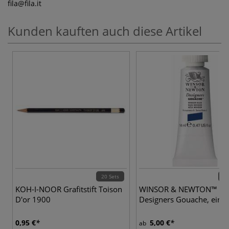
fila
@fila.it
Kunden kauften auch diese Artikel
20 Sets
89 
KOH-I-NOOR Grafitstift Toison
WINSOR & NEWTON™
D'or 1900
Designers Gouache, einze
0,95 €
5,00 €
ab