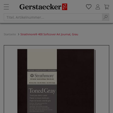
Startseite
Strathmore® 400 Softcover Art Journal, Grau