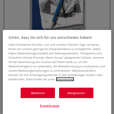
Schön, dass Sie sich für uns entschieden haben!
Liebe Gerstaecker Kunden, uns und unseren Partnern liegt viel daran,
Ihnen ein rundum gelungenes Einkaufserlebnis zu ermöglichen. Dabei
haben Datenschutzgrundsätze wie Datensparsamkeit, Transparenz und
STAEDTLER® Mars® Lumograph®
Sicherheit höchste Priorität. Wenn Sie auf „Akzeptieren“ klicken, stimmen
Sie der Speicherung von Cookies auf Ihrem Gerät zu, um die
100 Zeichenbleistifte, Sets
Websitenavigation zu verbessern, die Websitenutzung zu analysieren und
unsere Marketingbemühungen zu unterstützen. Selbstverständlich
2 Bewertungen
können Sie Ihre Einwilligung jederzeit in den Einstellungen ändern oder
wiederrufen. Diese finden Sie unter
Datenschutz
Der STAEDTLER® Mars® Lumograph® 100 ist ein Bleistift
bester Qualität zum Schreiben, Zeichnen, Skizzieren und
Ablehnen
Akzeptieren
Schraffieren. Ideal für professionelle grafische und
künstlerische Arbeiten auf Papier und Zeichenfolie.
Mehr
Einstellungen