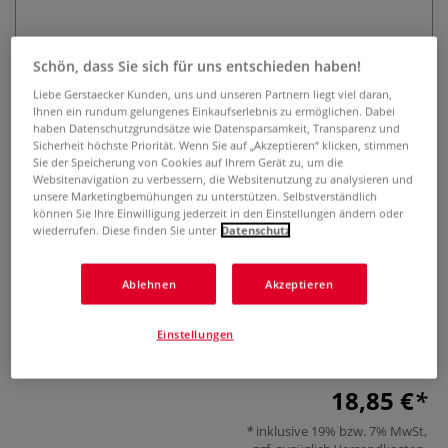
Schön, dass Sie sich für uns entschieden haben!
Liebe Gerstaecker Kunden, uns und unseren Partnern liegt viel daran,
Ihnen ein rundum gelungenes Einkaufserlebnis zu ermöglichen. Dabei
haben Datenschutzgrundsätze wie Datensparsamkeit, Transparenz und
Sicherheit höchste Priorität. Wenn Sie auf „Akzeptieren“ klicken, stimmen
Sie der Speicherung von Cookies auf Ihrem Gerät zu, um die
STAEDTLER Mars® 572 FL
Websitenavigation zu verbessern, die Websitenutzung zu analysieren und
Schriftschablone
unsere Marketingbemühungen zu unterstützen. Selbstverständlich
können Sie Ihre Einwilligung jederzeit in den Einstellungen ändern oder
wiederrufen. Diese finden Sie unter
Datenschutz
0 Bewertungen
STAEDTLER Mars® 572 FL Schriftschablone aus transparent-
Ablehnen
Akzeptieren
blauem Kunststoff für präzises Schreiben. Mit 3,5 mm und 5
mm Buchstabengröße, ideal für Fineliner, Pigment Liner
Einstellungen
und Druckbleistifte.
Mehr
18,85 €
inklusive 19% bzw. 7% MwSt,