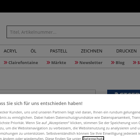
ACRYL
ÖL
PASTELL
ZEICHNEN
DRUCKEN
Clairefontaine
Märkte
Newsletter
Blog
S
ss Sie sich für uns entschieden haben!
STAEDTLE
aecker Kunden, uns und unseren Partnern liegt viel daran, Ihnen ein rundum gelungen
Kurvenlin
ebnis zu ermöglichen. Dabei haben Datenschutzgrundsätze wie Datensparsamkeit, Tra
öchste Priorität. Wenn Sie auf „Akzeptieren“ klicken, stimmen Sie der Speicherung von 
 zu, um die Websitenavigation zu verbessern, die Websitenutzung zu analysieren und 
mühungen zu unterstützen. Selbstverständlich können Sie Ihre Einwilligung jederzeit 
n ändern oder wiederrufen. Diese finden Sie unter
Datenschutz