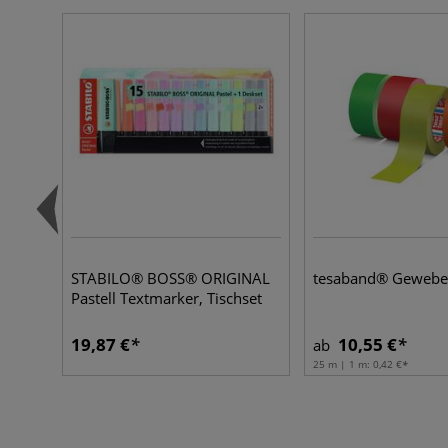
STABILO® BOSS® ORIGINAL
tesaband® Gewebe
Pastell Textmarker, Tischset
19,87 €
10,55 €
ab
25 m | 1 m:
0,42 €