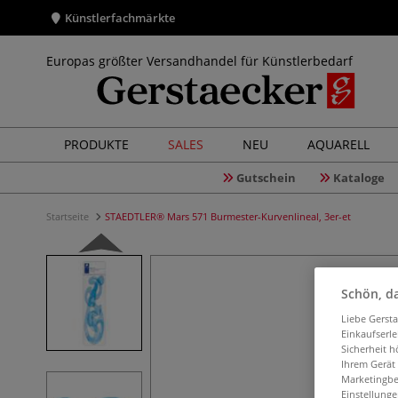
Künstlerfachmärkte
Europas größter Versandhandel für Künstlerbedarf
PRODUKTE
SALES
NEU
AQUARELL
Gutschein
Kataloge
Startseite
STAEDTLER® Mars 571 Burmester-Kurvenlineal, 3er-et
Schön, da
Liebe Gerst
Einkaufserl
Sicherheit h
Ihrem Gerät
Marketingbe
Einstellunge