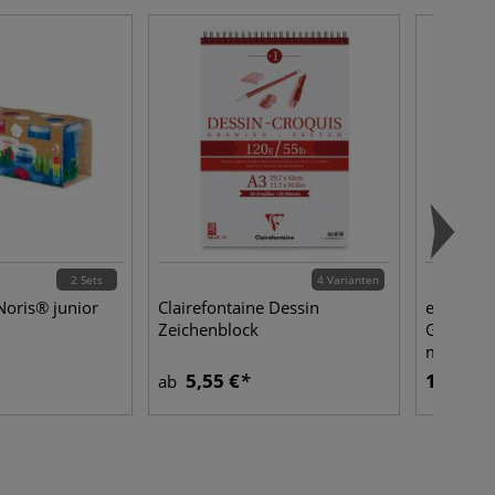
2 Sets
4 Varianten
oris® junior
Clairefontaine Dessin
edding® 
Zeichenblock
Glanzlac
metallic
5,55 €
18,05 €
ab