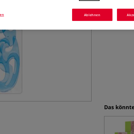
Präzise Kurven 
Set aus transpar
praktischen Etui
gen
Ablehnen
Akz
Mehr
Das könnte