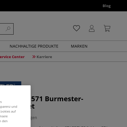
Blog
NACHHALTIGE PRODUKTE
MARKEN
ervice Center
Karriere
R® Mars 571 Burmester-
es
eal, 3er-et
nsparenz und
Cookies auf
unsere
0 Bewertungen
in den