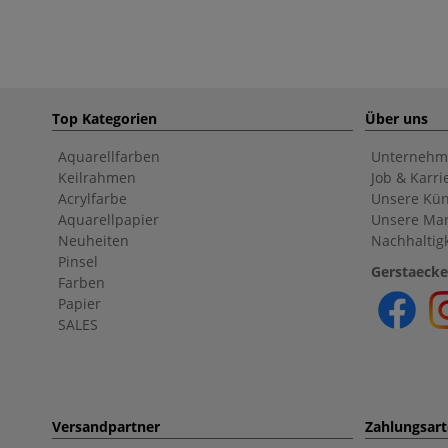
Top Kategorien
Über uns
Aquarellfarben
Unternehm
Keilrahmen
Job & Karri
Acrylfarbe
Unsere Kün
Aquarellpapier
Unsere Ma
Neuheiten
Nachhaltigk
Pinsel
Gerstaecke
Farben
Papier
SALES
Versandpartner
Zahlungsar