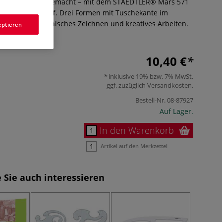
zeichnen leicht gemacht – mit dem STAEDTLER® Mars 571
entem Kunststoff. Drei Formen mit Tuschekante im
 – ideal für Technisches Zeichnen und kreatives Arbeiten.
eptieren
10,40 €
inklusive 19% bzw. 7% MwSt,
ggf. zuzüglich
Versandkosten
.
Bestell-Nr.
08-87927
Auf Lager.
In den Warenkorb
Artikel auf den Merkzettel
 Sie auch interessieren