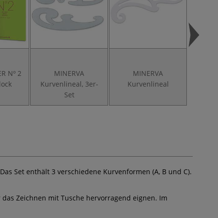
R Nº 2
MINERVA
MINERVA
M
lock
Kurvenlineal, 3er-
Kurvenlineal
Zeiche
Set
as Set enthält 3 verschiedene Kurvenformen (A, B und C).
r das Zeichnen mit Tusche hervorragend eignen. Im