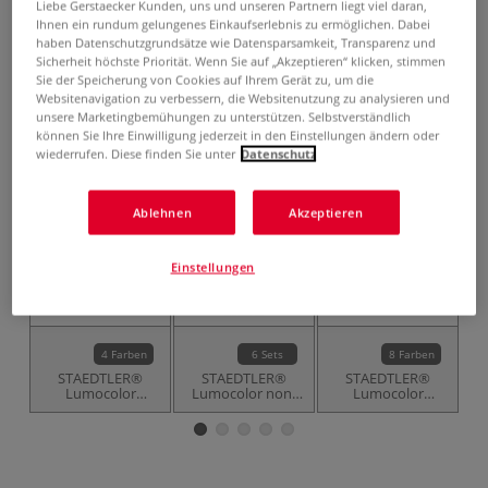
7,15 €
Liebe Gerstaecker Kunden, uns und unseren Partnern liegt viel daran,
Ihnen ein rundum gelungenes Einkaufserlebnis zu ermöglichen. Dabei
inklusive 19% bzw. 7% MwSt,
haben Datenschutzgrundsätze wie Datensparsamkeit, Transparenz und
ggf. zuzüglich
Versandkosten
.
Sicherheit höchste Priorität. Wenn Sie auf „Akzeptieren“ klicken, stimmen
Sie der Speicherung von Cookies auf Ihrem Gerät zu, um die
Produkt bestellen
Websitenavigation zu verbessern, die Websitenutzung zu analysieren und
unsere Marketingbemühungen zu unterstützen. Selbstverständlich
können Sie Ihre Einwilligung jederzeit in den Einstellungen ändern oder
Das könnte Sie auch interessieren
wiederrufen. Diese finden Sie unter
Datenschutz
Ablehnen
Akzeptieren
Einstellungen
4 Farben
6 Sets
8 Farben
STAEDTLER®
STAEDTLER®
STAEDTLER®
Lumocolor
Lumocolor non-
Lumocolor
correctable 305
permanent
permanent
Folienstift, einzeln
Folienschreiber-
marker 350
Sets
Folienstifte,
einzeln