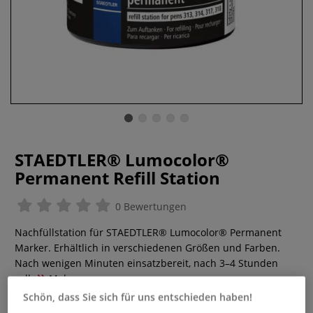
STAEDTLER® Lumocolor®
Permanent Refill Station
0 Bewertungen
Nachfüllstation für STAEDTLER® Lumocolor® Permanent
Marker. Erhältlich in verschiedenen Größen und Farben.
Nach wenigen Minuten einsatzbereit, nach 3–4 Stunden
voll.
Mehr
Schön, dass Sie sich für uns entschieden haben!