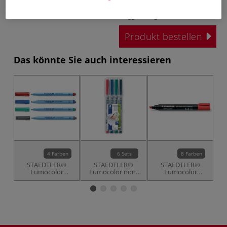
inklusive 19% bzw. 7% MwSt,
ggf. zuzüglich
Versandkosten
.
Produkt bestellen
Das könnte Sie auch interessieren
4 Farben
6 Sets
8 Farben
STAEDTLER®
STAEDTLER®
STAEDTLER®
Lumocolor
Lumocolor non-
Lumocolor
correctable 305
permanent
permanent
Folienstift, einzeln
Folienschreiber-
marker 350
Sets
Folienstifte,
einzeln