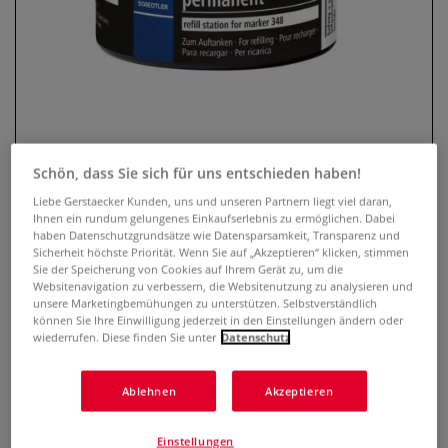
Schön, dass Sie sich für uns entschieden haben!
Liebe Gerstaecker Kunden, uns und unseren Partnern liegt viel daran,
Ihnen ein rundum gelungenes Einkaufserlebnis zu ermöglichen. Dabei
STAEDTLER® Lumocolor® duo
haben Datenschutzgrundsätze wie Datensparsamkeit, Transparenz und
permanent Refill Station, 20 ml
Sicherheit höchste Priorität. Wenn Sie auf „Akzeptieren“ klicken, stimmen
Sie der Speicherung von Cookies auf Ihrem Gerät zu, um die
Websitenavigation zu verbessern, die Websitenutzung zu analysieren und
0 Bewertungen
unsere Marketingbemühungen zu unterstützen. Selbstverständlich
können Sie Ihre Einwilligung jederzeit in den Einstellungen ändern oder
Nachfüllstation mit 20 ml Tinte für STAEDTLER®
wiederrufen. Diese finden Sie unter
Datenschutz
Lumocolor® duo permanent Marker 348. Sauberes
Nachfüllen ohne Überfüllen.
Mehr
Ablehnen
Akzeptieren
7,15 €
Einstellungen