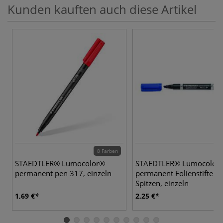
Kunden kauften auch diese Artikel
8 Farben
4 
STAEDTLER® Lumocolor®
STAEDTLER® Lumocolor 
permanent pen 317, einzeln
permanent Folienstifte mi
Spitzen, einzeln
1,69 €
2,25 €