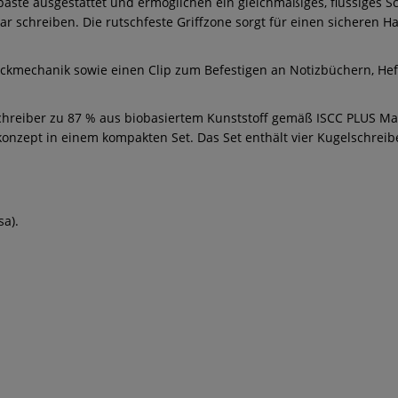
aste ausgestattet und ermöglichen ein gleichmäßiges, flüssiges Sc
r schreiben. Die rutschfeste Griffzone sorgt für einen sicheren H
ckmechanik sowie einen Clip zum Befestigen an Notizbüchern, Hef
chreiber zu 87 % aus biobasiertem Kunststoff gemäß ISCC PLUS Mass
onzept in einem kompakten Set. Das Set enthält vier Kugelschreiber
sa).