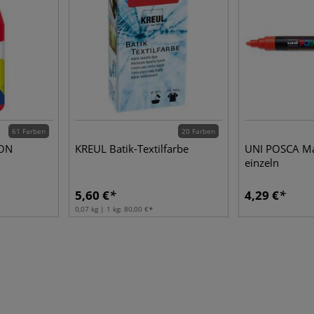
61 Farben
20 Farben
TON
KREUL Batik-Textilfarbe
UNI POSCA Ma
einzeln
5,60 €
4,29 €
0,07 kg | 1 kg:
80,00 €