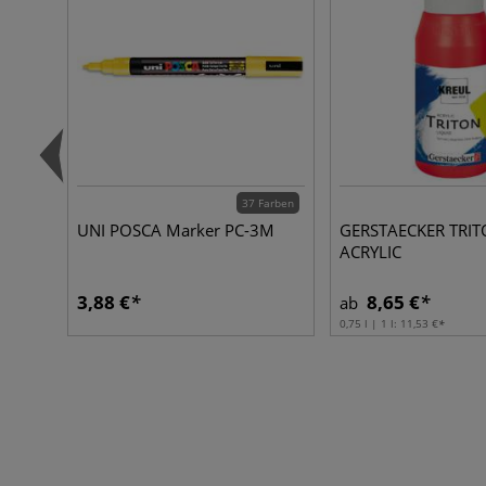
37 Farben
UNI POSCA Marker PC-3M
GERSTAECKER TRI
ACRYLIC
3,88 €
8,65 €
ab
0,75 l | 1 l:
11,53 €