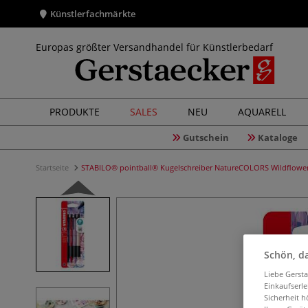
Künstlerfachmärkte
Europas größter Versandhandel für Künstlerbedarf
PRODUKTE
SALES
NEU
AQUARELL
Gutschein
Kataloge
Startseite
STABILO® pointball® Kugelschreiber NatureCOLORS Wildflower,
Schön, da
Liebe Gerst
Einkaufserl
Sicherheit h