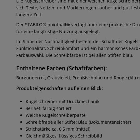
Die Kugelschreiber sind mit einer weichen Kugelschreiberp
sich Texte, Notizen und Markierungen sauber und gut lesba
längere Zeit.
Der STABILO® pointball® verfügt über eine praktische Dru
für eine langfristige Nutzung ausgelegt.
Im Sinne der Nachhaltigkeit besteht der Schaft der Kugels
Funktionalität, Schreibkomfort und ein harmonisches Farbk
Farbauswahl. Die Schreibfarbe ist bei allen Stiften blau.
Enthaltene Farben (Schaftfarben):
Burgunderrot, Grauviolett, Preußischblau und Rouge (Altro
Produkteigenschaften auf einen Blick:
Kugelschreiber mit Druckmechanik
4er Set, farbig sortiert
Weiche Kugelschreiberpaste
Schreibfrabe aller Stifte: Blau (Dokumentensicher)
Strichstärke ca. 0,5 mm (mittel)
Gleichmäßiges, flüssiges Schreibbild