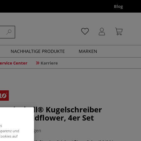
Blog
NACHHALTIGE PRODUKTE
MARKEN
ervice Center
Karriere
 pointball® Kugelschreiber
LORS Wildflower, 4er Set
es
0 Bewertungen
nsparenz und
Cookies auf