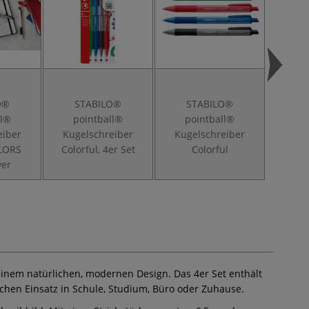
O®
STABILO®
STABILO®
Fa
ll®
pointball®
pointball®
S
eiber
Kugelschreiber
Kugelschreiber
GR
LORS
Colorful, 4er Set
Colorful
wer
einem natürlichen, modernen Design. Das 4er Set enthält
chen Einsatz in Schule, Studium, Büro oder Zuhause.