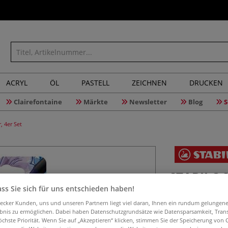
ACRYL
ÖL
PASTELL
ZEICHNEN
DRUCKEN
Clairefontaine
Märkte
Newsletter
Blog
S
 4er Set
STABILO®
NatureCO
ss Sie sich für uns entschieden haben!
aecker Kunden, uns und unseren Partnern liegt viel daran, Ihnen ein rundum gelungen
ebnis zu ermöglichen. Dabei haben Datenschutzgrundsätze wie Datensparsamkeit, Tra
öchste Priorität. Wenn Sie auf „Akzeptieren“ klicken, stimmen Sie der Speicherung von 