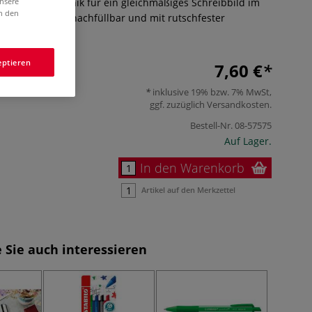
unsere
it Druckmechanik für ein gleichmäßiges Schreibbild im
in den
ärke ca. 0,5 mm, nachfüllbar und mit rutschfester
r
eptieren
7,60 €
inklusive 19% bzw. 7% MwSt,
ggf. zuzüglich
Versandkosten
.
Bestell-Nr.
08-57575
Auf Lager.
In den Warenkorb
Artikel auf den Merkzettel
 Sie auch interessieren