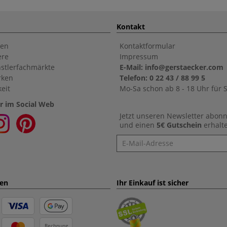
Kontakt
en
Kontaktformular
ere
Impressum
stlerfachmärkte
E-Mail: info@gerstaecker.com
rken
Telefon: 0 22 43 / 88 99 5
eit
Mo-Sa schon ab 8 - 18 Uhr für S
r im Social Web
Jetzt unseren Newsletter abon
und einen
5€ Gutschein
erhalt
Newsletter
ten
Ihr Einkauf ist sicher
Rechnung