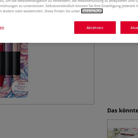
 zu, um die Websitenavigation zu verbessern, die Websitenutzung zu analysieren und 
Kugelschreiber m
mühungen zu unterstützen. Selbstverständlich können Sie Ihre Einwilligung jederzeit 
4er Set, Strichst
n ändern oder wiederrufen. Diese finden Sie unter
Datenschutz
Griffzone.
Meh
gen
Ablehnen
Akz
Das könnte