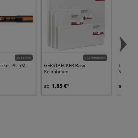
56 Farben
164 Varianten
rker PC-5M,
GERSTAECKER Basic
UNI POS
Keilrahmen
Sets
1,85 €
30,9
ab
ab