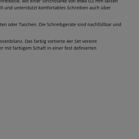
hreibbild. Mit einer Strichstärke von etwa 0,5 mm lassen
alt und unterstützt komfortables Schreiben auch über
ten oder Taschen. Die Schreibgeräte sind nachfüllbar und
enbilanz. Das farbig sortierte 4er Set vereint
 mit farbigem Schaft in einer fest definierten