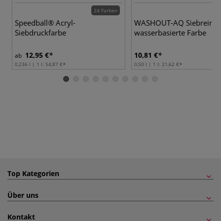
24 Farben
Speedball® Acryl-
WASHOUT-AQ Siebreinige
Siebdruckfarbe
wasserbasierte Farbe
12,95 €
10,81 €
ab
0,236 l | 1 l:
54,87 €
0,50 l | 1 l:
21,62 €
Top Kategorien
Über uns
Kontakt