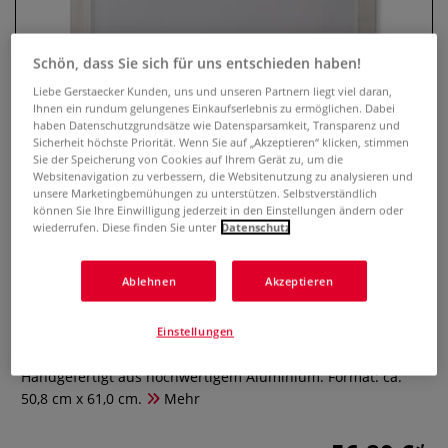
Schön, dass Sie sich für uns entschieden haben!
Liebe Gerstaecker Kunden, uns und unseren Partnern liegt viel daran,
Ihnen ein rundum gelungenes Einkaufserlebnis zu ermöglichen. Dabei
haben Datenschutzgrundsätze wie Datensparsamkeit, Transparenz und
Sicherheit höchste Priorität. Wenn Sie auf „Akzeptieren“ klicken, stimmen
Sie der Speicherung von Cookies auf Ihrem Gerät zu, um die
Websitenavigation zu verbessern, die Websitenutzung zu analysieren und
unsere Marketingbemühungen zu unterstützen. Selbstverständlich
können Sie Ihre Einwilligung jederzeit in den Einstellungen ändern oder
Speedball® Aluminium
wiederrufen. Diese finden Sie unter
Datenschutz
Siebdruckrahmen 43T
Ablehnen
Akzeptieren
0 Bewertungen
Der Speedball® Aluminium Siebdruckrahmen 43T
Einstellungen
hervorragend geeignet für alle Siebdruck-Anwendungen.
Handgefertigt aus hochwertigem Aluminium. Format: ca.
50,8 cm x 61,0 cm.
Mehr