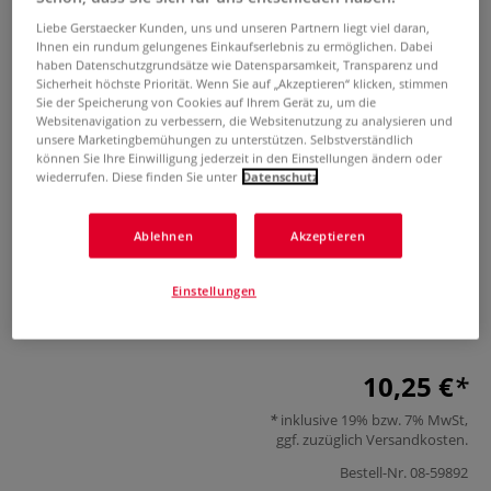
Liebe Gerstaecker Kunden, uns und unseren Partnern liegt viel daran,
Ihnen ein rundum gelungenes Einkaufserlebnis zu ermöglichen. Dabei
haben Datenschutzgrundsätze wie Datensparsamkeit, Transparenz und
Sicherheit höchste Priorität. Wenn Sie auf „Akzeptieren“ klicken, stimmen
Sie der Speicherung von Cookies auf Ihrem Gerät zu, um die
Websitenavigation zu verbessern, die Websitenutzung zu analysieren und
unsere Marketingbemühungen zu unterstützen. Selbstverständlich
können Sie Ihre Einwilligung jederzeit in den Einstellungen ändern oder
wiederrufen. Diese finden Sie unter
Datenschutz
Silikonform Ovale Schale, groß
Ablehnen
Akzeptieren
0 Bewertungen
Mit den flexiblen, wiederverwendbaren Silikonformen
Einstellungen
können Sie mühelos kreative Deko-Objekte mit Hilfe von
verschiedenen Gießmedien selbst gestalten.
Mehr
10,25 €
inklusive 19% bzw. 7% MwSt,
ggf. zuzüglich
Versandkosten
.
Bestell-Nr.
08-59892