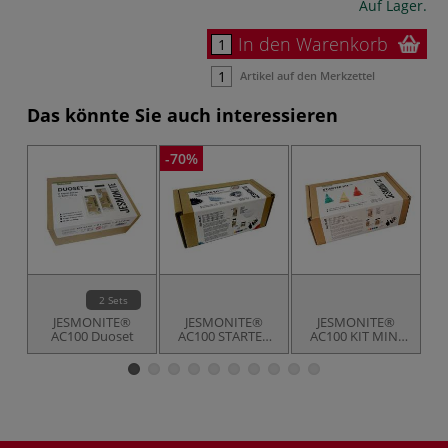
Auf Lager.
In den Warenkorb
Artikel auf den Merkzettel
Das könnte Sie auch interessieren
-70%
2 Sets
JESMONITE®
JESMONITE®
JESMONITE®
AC100 Duoset
AC100 STARTER
AC100 KIT MINI
KIT, Dekoschale
25,
Weihnachtszwerg