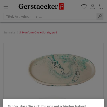
Startseite
Silikonform Ovale Schale, groß
Schön, dass Sie sich für uns entschieden haben!