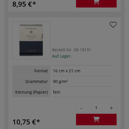
8,95 €
Bestell-Nr.
08-18191
Auf Lager.
Format
16 cm x 21 cm
Grammatur
90 g/m²
Körnung (Papier)
fein
-
+
10,75 €