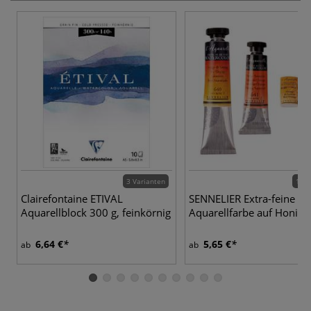
3 Varianten
110 
Clairefontaine ETIVAL
SENNELIER Extra-feine
Aquarellblock 300 g, feinkörnig
Aquarellfarbe auf Honigb
6,64 €
5,65 €
ab
ab