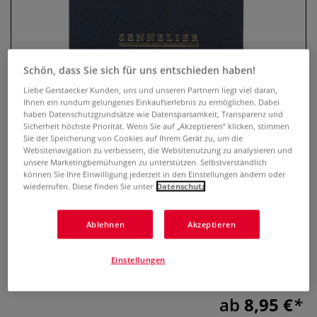
Schön, dass Sie sich für uns entschieden haben!
Liebe Gerstaecker Kunden, uns und unseren Partnern liegt viel daran,
Ihnen ein rundum gelungenes Einkaufserlebnis zu ermöglichen. Dabei
haben Datenschutzgrundsätze wie Datensparsamkeit, Transparenz und
Sicherheit höchste Priorität. Wenn Sie auf „Akzeptieren“ klicken, stimmen
Sie der Speicherung von Cookies auf Ihrem Gerät zu, um die
Websitenavigation zu verbessern, die Websitenutzung zu analysieren und
SENNELIER Grand Voyageur
unsere Marketingbemühungen zu unterstützen. Selbstverständlich
Reise-Skizzenblock
können Sie Ihre Einwilligung jederzeit in den Einstellungen ändern oder
wiederrufen. Diese finden Sie unter
Datenschutz
0 Bewertungen
Ablehnen
Akzeptieren
Die SENNELIER Grand Voyageur Reise-Skizzenbücher sind
kompakte, hochwertige Skizzenbücher mit 65 Blatt. Perfekt
Einstellungen
für kreative Ideen unterwegs!
Mehr
ab
8,95 €