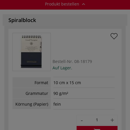
Produkt bestellen
Spiralblock
Bestell-Nr.
08-18179
Auf Lager.
Format
10 cm x 15 cm
Grammatur
90 g/m²
Körnung (Papier)
fein
-
+