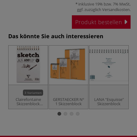
inklusive 19% bzw. 7% MwSt,
ggf. zuzüglich
Versandkosten
.
Produkt bestellen
Das könnte Sie auch interessieren
3 Varianten
Clairefontaine
GERSTAECKER Nº
LANA "Esquisse"
C
Skizzenblock
1 Skizzenblock
Skizzenblock
"Sketch"