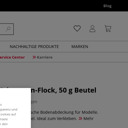
Blog
NACHHALTIGE PRODUKTE
MARKEN
ervice Center
Karriere
Schwamm-Flock, 50 g Beutel
0 Bewertungen
es
nsparenz und
flock: Realistische Bodenabdeckung für Modelle.
Cookies auf
rün im 50 g Beutel. Ideal zum Verkleben.
Mehr
unsere
in den