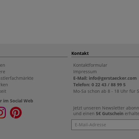
Kontakt
en
Kontaktformular
ere
Impressum
stlerfachmärkte
E-Mail: info@gerstaecker.com
rken
Telefon: 0 22 43 / 88 99 5
eit
Mo-Sa schon ab 8 - 18 Uhr für S
r im Social Web
Jetzt unseren Newsletter abon
und einen
5€ Gutschein
erhalt
Newsletter