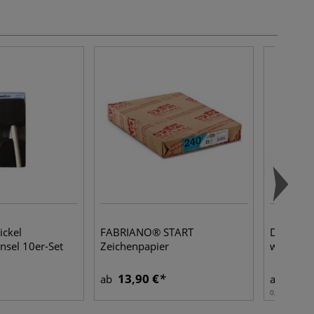
ickel
FABRIANO® START
DALER-R
nsel 10er-Set
Zeichenpapier
wassermi
13,90 €
3,85
ab
ab
0,037 l | 1 l: