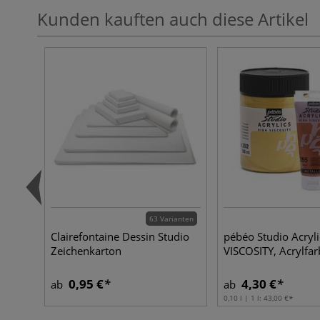
Kunden kauften auch diese Artikel
63 Varianten
Clairefontaine Dessin Studio
pébéo Studio Acryl
Zeichenkarton
VISCOSITY, Acrylfa
0,95 €
4,30 €
ab
ab
0,10 l | 1 l:
43,00 €