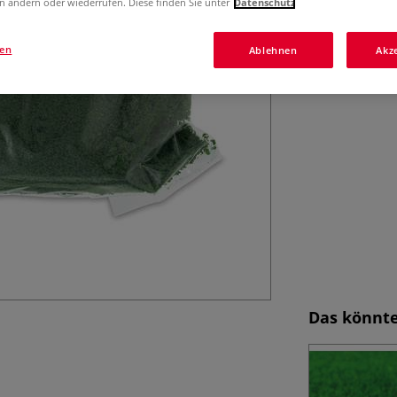
n ändern oder wiederrufen. Diese finden Sie unter
Datenschutz
gen
Ablehnen
Akz
Das könnte