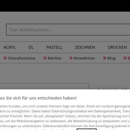
ACRYL
ÖL
PASTELL
ZEICHNEN
DRUCKEN
Clairefontaine
Märkte
Newsletter
Blog
S
SCHULCZ 
ss Sie sich für uns entschieden haben!
aecker Kunden, uns und unseren Partnern liegt viel daran, Ihnen ein rundum gelungen
ebnis zu ermöglichen. Dabei haben Datenschutzgrundsätze wie Datensparsamkeit, Tra
SCHULCZ Schwamm
öchste Priorität. Wenn Sie auf „Akzeptieren“ klicken, stimmen Sie der Speicherung von 
Mittel- und Maig
 zu, um die Websitenavigation zu verbessern, die Websitenutzung zu analysieren und 
mühungen zu unterstützen. Selbstverständlich können Sie Ihre Einwilligung jederzeit 