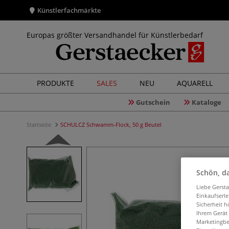
Künstlerfachmärkte
Europas größter Versandhandel für Künstlerbedarf
PRODUKTE
SALES
NEU
AQUARELL
Gutschein
Kataloge
Startseite
SCHULCZ Schwamm-Flock, 50 g Beutel
Schön, da
Liebe Gerst
Einkaufserl
Sicherheit h
Ihrem Gerät
Marketingbe