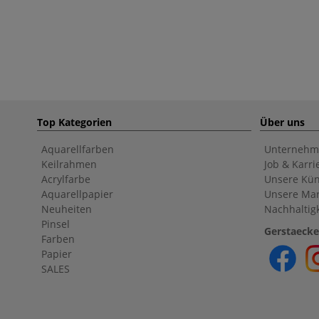
Top Kategorien
Über uns
Aquarellfarben
Unternehm
Keilrahmen
Job & Karri
Acrylfarbe
Unsere Kün
Aquarellpapier
Unsere Ma
Neuheiten
Nachhaltigk
Pinsel
Gerstaecke
Farben
Papier
SALES