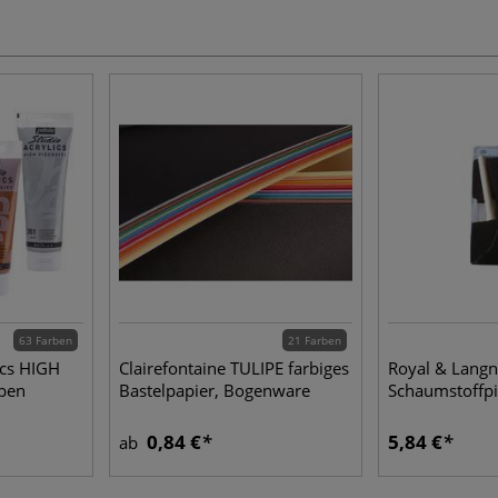
63 Farben
21 Farben
ics HIGH
Clairefontaine TULIPE farbiges
Royal & Langn
rben
Bastelpapier, Bogenware
Schaumstoffpi
0,84 €
5,84 €
ab