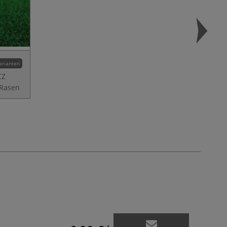
arianten
CZ
-Rasen