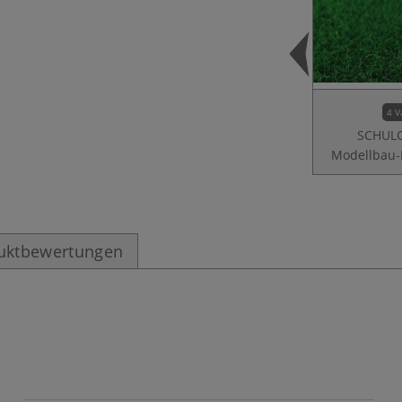
4 V
SCHUL
Modellbau
uktbewertungen