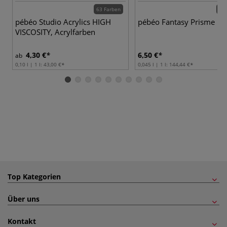
63 Farben
20 
pébéo Studio Acrylics HIGH
pébéo Fantasy Prisme
VISCOSITY, Acrylfarben
4,30 €
6,50 €
ab
0,10 l | 1 l:
43,00 €
0,045 l | 1 l:
144,44 €
Top Kategorien
Über uns
Kontakt