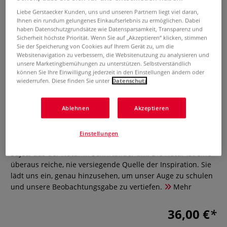
Liebe Gerstaecker Kunden, uns und unseren Partnern liegt viel daran,
Ihnen ein rundum gelungenes Einkaufserlebnis zu ermöglichen. Dabei
haben Datenschutzgrundsätze wie Datensparsamkeit, Transparenz und
Sicherheit höchste Priorität. Wenn Sie auf „Akzeptieren“ klicken, stimmen
Sie der Speicherung von Cookies auf Ihrem Gerät zu, um die
Websitenavigation zu verbessern, die Websitenutzung zu analysieren und
unsere Marketingbemühungen zu unterstützen. Selbstverständlich
können Sie Ihre Einwilligung jederzeit in den Einstellungen ändern oder
wiederrufen. Diese finden Sie unter
Datenschutz
Schriftspiele, Experimentelle
Kalligraphie
Ablehnen
Akzeptieren
0 Bewertungen
Einstellungen
Auf faszinierende Weise setzt die Autorin fotographische
Sujets aus der Natur in Schriftbilder um. Die Natur ist eine
überaus reiche, nie versiegende Quelle der Inspiration. Sie
lädt uns ein, genau hinzusehen, um unser Auge zu schulen
und unsere Beobachtungsgabe zu vertiefen.
Mehr
36,00 €