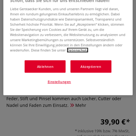
Schön, dass Sie sich für uns entschieden haben!
Liebe Gerstaecker Kunden, uns und unseren Partnern liegt viel daran,
Ihnen ein rundum gelungenes Einkaufserlebnis zu ermöglichen. Dabei
haben Datenschutzgrundsätze wie Datensparsamkeit, Transparenz und
Sicherheit höchste Priorität. Wenn Sie auf „Akzeptieren“ klicken, stimmen
Sie der Speicherung von Cookies auf Ihrem Gerät zu, um die
Websitenavigation zu verbessern, die Websitenutzung zu analysieren und
unsere Marketingbemühungen zu unterstützen. Selbstverständlich
können Sie Ihre Einwilligung jederzeit in den Einstellungen ändern oder
wiederrufen. Diese finden Sie unter
Datenschutz
Schriftbilder - experimentelle
Kalligrafie
Ablehnen
Akzeptieren
0 Bewertungen
Einstellungen
Vom Text zur Textur: 150 Varianten, Schrift als Bild zu
gestalten. Unkonventionelle Schreibwerkzeuge: Neben
Feder, Stift und Pinsel kommen auch Locher, Cutter oder
Nadel und Faden zum Einsatz.
Mehr
39,90 €
inklusive 19% bzw. 7% MwSt,