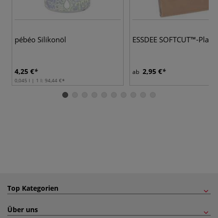
pébéo Silikonöl
ESSDEE SOFTCUT™-Platte
4,25 €
2,95 €
ab
0,045 l | 1 l:
94,44 €
Top Kategorien
Über uns