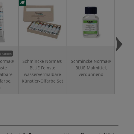
8 Farben
Norma®
Schmincke Norma®
Schmincke Norma®
Schmi
nste
BLUE Feinste
BLUE Malmittel,
BLUE
albare
wasservermalbare
verdünnend
trockn
farbe,
Künstler-Ölfarbe Set
n