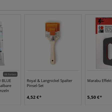
48 Farben
® BLUE
Royal & Langnickel Spalter
Marabu Effekt
albare
Pinsel-Set
inzeln
4,52 €
5,50 €