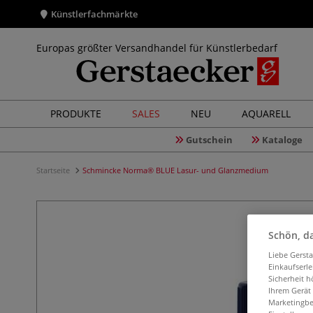
Künstlerfachmärkte
Europas größter Versandhandel für Künstlerbedarf
PRODUKTE
SALES
NEU
AQUARELL
Gutschein
Kataloge
Startseite
Schmincke Norma® BLUE Lasur- und Glanzmedium
Schön, da
Liebe Gerst
Einkaufserl
Sicherheit h
Ihrem Gerät
Marketingbe