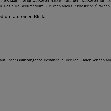
 fettes Malmittel für wasservermalbare Ölfarben. Wasserverdünnbar
n. Das pure Lasurmedium Blue kann auch für klassische Ölfarben
medium
auf einen Blick:
n.
 auf unser Onlineangebot. Bestände in unseren Filialen können ab