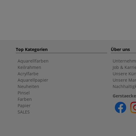
Top Kategorien
Über uns
Aquarellfarben
Unternehm
Keilrahmen
Job & Karri
Acrylfarbe
Unsere Kün
Aquarellpapier
Unsere Ma
Neuheiten
Nachhaltigk
Pinsel
Gerstaecke
Farben
Papier
SALES