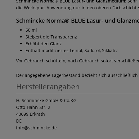
Schmincke Norma® BLUE Lasur- und Glanzmedium
: Sehr
die Werkspur. Anwendung nur in den oberen Farbschichte
Schmincke Norma® BLUE Lasur- und Glanz
60 ml
Steigert die Transparenz
Erhöht den Glanz
Enthält modifiziertes Leinöl, Safloröl, Sikkativ
Vor Gebrauch schütteln, nach Gebrauch sofort verschließe
Der angegebene Lagerbestand bezieht sich ausschließlich
Herstellerangaben
H. Schmincke GmbH & Co.KG
Otto-Hahn-Str. 2
40699 Erkrath
DE
info
@schmincke.de