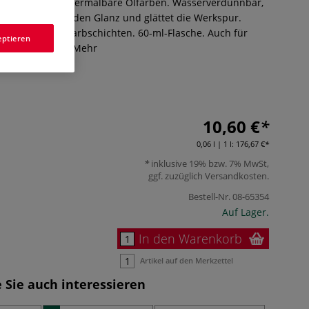
ittel für wasservermalbare Ölfarben. Wasserverdünnbar,
nsparenz, erhöht den Glanz und glättet die Werkspur.
n den oberen Farbschichten. 60-ml-Flasche. Auch für
eptieren
ben geeignet.
Mehr
10,60 €
0,06 l | 1 l:
176,67 €
inklusive 19% bzw. 7% MwSt,
ggf. zuzüglich
Versandkosten
.
Bestell-Nr.
08-65354
Auf Lager.
In den Warenkorb
Artikel auf den Merkzettel
 Sie auch interessieren