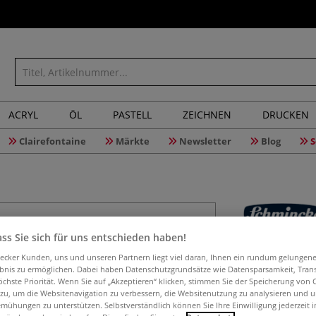
ACRYL
ÖL
PASTELL
ZEICHNEN
DRUCKEN
Clairefontaine
Märkte
Newsletter
Blog
S
ss Sie sich für uns entschieden haben!
Schminck
aecker Kunden, uns und unseren Partnern liegt viel daran, Ihnen ein rundum gelungen
Glanzme
ebnis zu ermöglichen. Dabei haben Datenschutzgrundsätze wie Datensparsamkeit, Tra
öchste Priorität. Wenn Sie auf „Akzeptieren“ klicken, stimmen Sie der Speicherung von 
 zu, um die Websitenavigation zu verbessern, die Websitenutzung zu analysieren und 
mühungen zu unterstützen. Selbstverständlich können Sie Ihre Einwilligung jederzeit 