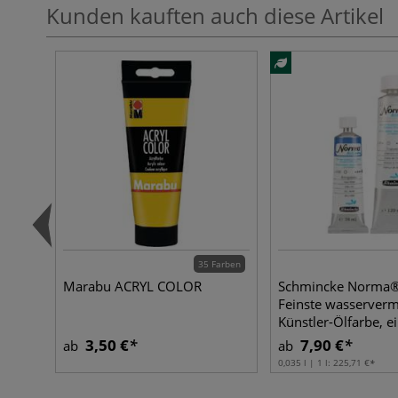
Kunden kauften auch diese Artikel
35 Farben
Marabu ACRYL COLOR
Schmincke Norma
Feinste wasserverm
Künstler-Ölfarbe, e
3,50 €
7,90 €
ab
ab
0,035 l | 1 l:
225,71 €