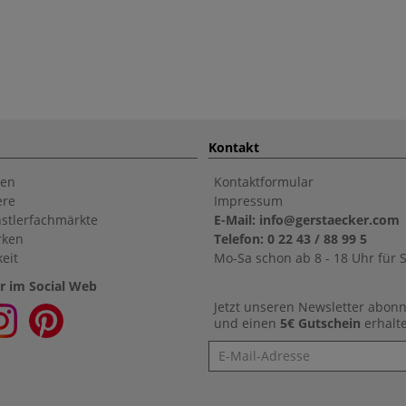
Kontakt
en
Kontaktformular
ere
Impressum
stlerfachmärkte
E-Mail: info@gerstaecker.com
rken
Telefon: 0 22 43 / 88 99 5
eit
Mo-Sa schon ab 8 - 18 Uhr für S
r im Social Web
Jetzt unseren Newsletter abon
und einen
5€ Gutschein
erhalt
Newsletter