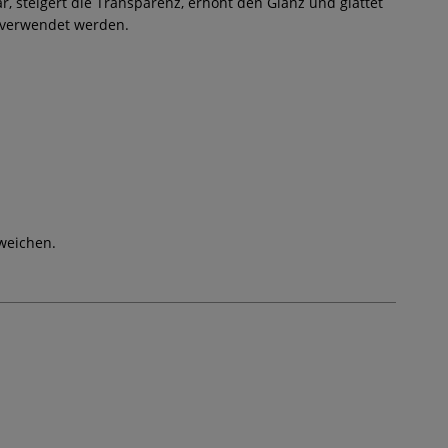
, steigert die Transparenz, erhöht den Glanz und glättet
 verwendet werden.
weichen.