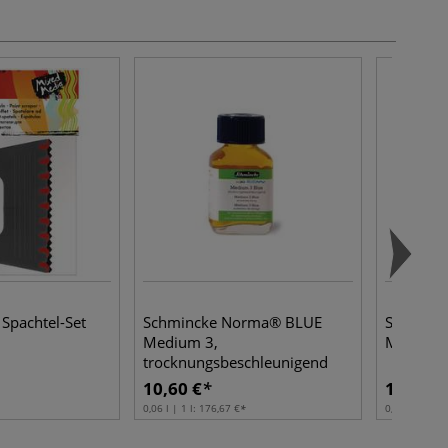
 Spachtel-Set
Schmincke Norma® BLUE
Schminc
Medium 3,
Malmitte
trocknungsbeschleunigend
10,60 €
10,60 €
0,06 l | 1 l:
176,67 €
0,06 l | 1 l:
1