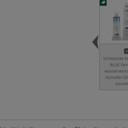
4
Schmincke 
BLUE Fei
wasserverm
Künstler-Öl
einzel