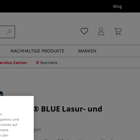
Blog
NACHHALTIGE PRODUKTE
MARKEN
ervice Center
Karriere
e Norma® BLUE Lasur- und
es
dium
nsparenz und
Cookies auf
0 Bewertungen
unsere
in den