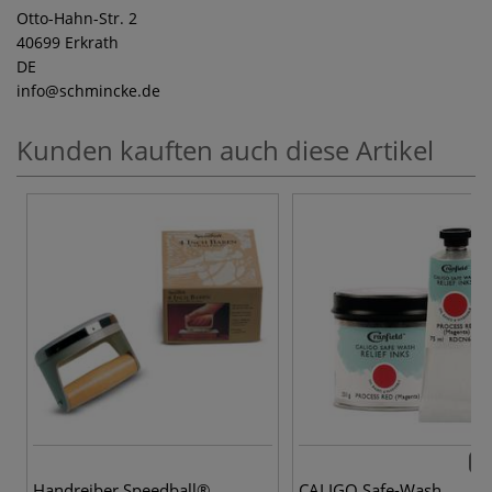
Otto-Hahn-Str. 2
40699 Erkrath
DE
info
@schmincke.de
Kunden kauften auch diese Artikel
19 
Handreiber Speedball®
CALIGO Safe-Wash