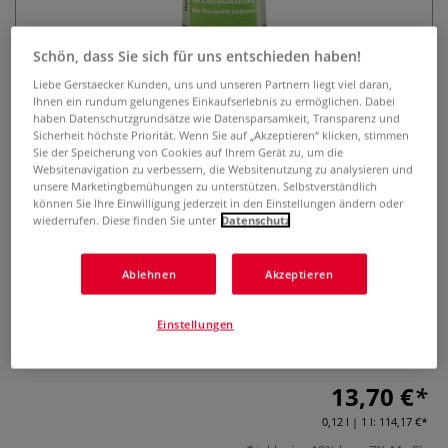
Schön, dass Sie sich für uns entschieden haben!
Liebe Gerstaecker Kunden, uns und unseren Partnern liegt viel daran,
Ihnen ein rundum gelungenes Einkaufserlebnis zu ermöglichen. Dabei
haben Datenschutzgrundsätze wie Datensparsamkeit, Transparenz und
Sicherheit höchste Priorität. Wenn Sie auf „Akzeptieren“ klicken, stimmen
Sie der Speicherung von Cookies auf Ihrem Gerät zu, um die
SCHMINCKE LINO-Retarder
Websitenavigation zu verbessern, die Websitenutzung zu analysieren und
unsere Marketingbemühungen zu unterstützen. Selbstverständlich
können Sie Ihre Einwilligung jederzeit in den Einstellungen ändern oder
3 Bewertungen
wiederrufen. Diese finden Sie unter
Datenschutz
Offenzeit der Farben und damit auch ihre Druckfähigkeit
Ablehnen
Akzeptieren
verlängern: LINOL-Retarder ist ein gebrauchsfertiger
Trocknungsverzögerer der die Transparenz und den Glanz
der Druckfarben steigert. Erhältlich in 35-ml- und 120-ml-
Einstellungen
Tuben.
Mehr
13,70 €
0,12 l | 1 l:
114,17 €