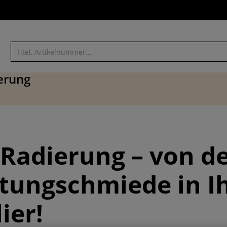
ierung
 Radierung – von d
tungschmiede in I
ier!