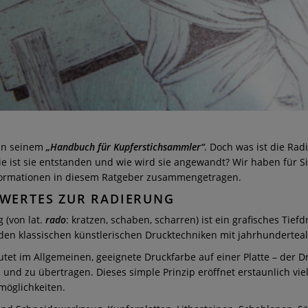
in seinem
„Handbuch für Kupferstichsammler“
. Doch was ist die Rad
ie ist sie entstanden und wie wird sie angewandt? Wir haben für Si
formationen in diesem Ratgeber zusammengetragen.
WERTES ZUR RADIERUNG
 (von lat.
rado
: kratzen, schaben, scharren) ist ein grafisches Tief
den klassischen künstlerischen Drucktechniken mit jahrhundertealt
tet im Allgemeinen, geeignete Druckfarbe auf einer Platte – der D
und zu übertragen. Dieses simple Prinzip eröffnet erstaunlich viel
öglichkeiten.