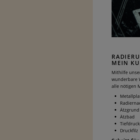
RADIERU
MEIN K
Mithilfe unse
wunderbare We
alle nötigen 
Metallpla
Radiernad
Ätzgrund
Ätzbad
Tiefdruc
Druckfilz