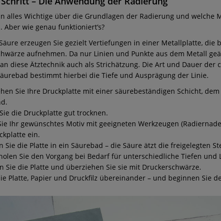
r Schritt – Die Anwendung der Radierung
un alles Wichtige über die Grundlagen der Radierung und welche M
. Aber wie genau funktioniert’s?
 Säure erzeugen Sie gezielt Vertiefungen in einer Metallplatte, die
chwärze aufnehmen. Da nur Linien und Punkte aus dem Metall geä
an diese Ätztechnik auch als Strichätzung. Die Art und Dauer der
Säurebad bestimmt hierbei die Tiefe und Ausprägung der Linie.
hen Sie Ihre Druckplatte mit einer säurebeständigen Schicht, de
nd.
Sie die Druckplatte gut trocknen.
Sie Ihr gewünschtes Motiv mit geeigneten Werkzeugen (Radiernadel,
ckplatte ein.
 Sie die Platte in ein Säurebad – die Säure ätzt die freigelegten Ste
olen Sie den Vorgang bei Bedarf für unterschiedliche Tiefen und L
n Sie die Platte und überziehen Sie sie mit Druckerschwärze.
ie Platte, Papier und Druckfilz übereinander – und beginnen Sie d