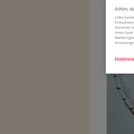
Schön, da
Für Kunsthist
Liebe Gerst
Einkaufserl
„Die rad
Sicherheit h
Ideal d
Ihrem Gerät
Marketingbe
Einstellunge
Einstellun