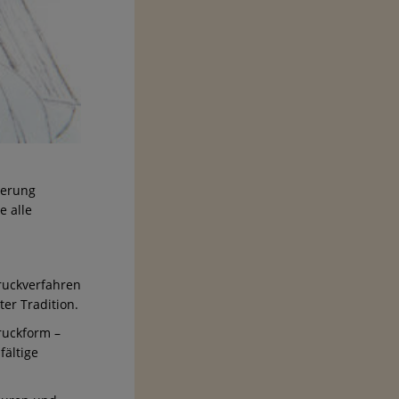
ierung
e alle
druckverfahren
er Tradition.
ruckform –
fältige