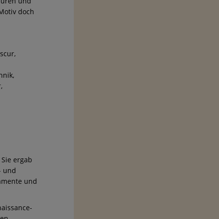
Säuren und
 Motiv doch
scur,
hnik,
,
 Sie ergab
- und
namente und
naissance-
den