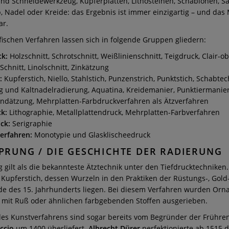
und Schneidewerkzeug, Kupferplatten, Lithosteinen, Schablonen, 
, Nadel oder Kreide: das Ergebnis ist immer einzigartig – und das
ar.
fischen Verfahren lassen sich in folgende Gruppen gliedern:
k:
Holzschnitt, Schrotschnitt, Weißlinienschnitt, Teigdruck, Clair-ob
chnitt, Linolschnitt, Zinkätzung
:
Kupferstich, Niello, Stahlstich, Punzenstrich, Punktstich, Schabtec
 und Kaltnadelradierung, Aquatina, Kreidemanier, Punktiermanier
ndätzung, Mehrplatten-Farbdruckverfahren als Ätzverfahren
k:
Lithographie, Metallplattendruck, Mehrplatten-Farbverfahren
ck:
Serigraphie
erfahren:
Monotypie und Glasklischeedruck
PRUNG / DIE GESCHICHTE DER RADIERUNG
 gilt als die bekannteste Ätztechnik unter den Tiefdrucktechniken.
Kupferstich, dessen Wurzeln in den Praktiken der Rüstungs-, Gold
de des 15. Jahrhunderts liegen. Bei diesem Verfahren wurden Or
 mit Ruß oder ähnlichen farbgebenden Stoffen ausgerieben.
es Kunstverfahrens sind sogar bereits vom Begründer der Frühre
ccio
um 1400 überliefert.
Albrecht Dürer
perfektionierte ab 1515 