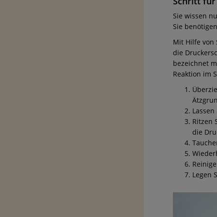
Schritt fü
Sie wissen n
Sie benötigen
Mit Hilfe von
die Druckers
bezeichnet m
Reaktion im 
Überzie
Ätzgru
Lassen 
Ritzen 
die Dru
Tauchen
Wiederh
Reinige
Legen S