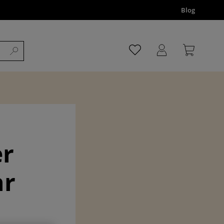
Blog
er
hr