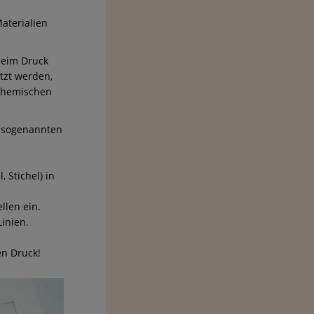
aterialien
 beim Druck
tzt werden,
 chemischen
m sogenannten
 Stichel) in
llen ein.
inien.
en Druck!