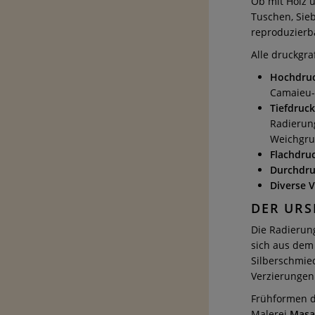
Ob mit Holz 
Tuschen, Sieb
reproduzierb
Alle druckgra
Hochdruc
Camaieu-S
Tiefdruck
Radierung
Weichgru
Flachdruc
Durchdru
Diverse V
DER URS
Die Radierung
sich aus dem 
Silberschmie
Verzierungen
Frühformen d
Malerei
Masa