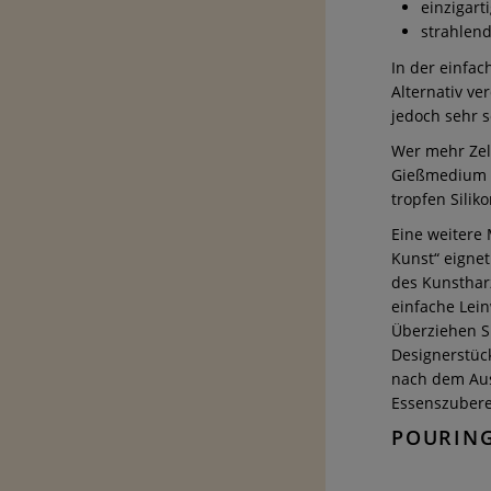
einzigart
strahlen
In der einfac
Alternativ ve
jedoch sehr s
Wer mehr Zell
Gießmedium b
tropfen Silik
Eine weitere 
Kunst“ eigne
des Kunsthar
einfache Lei
Überziehen Si
Designerstück
nach dem Aus
Essenszubere
POURING