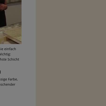
ie einfach
ichtig:
chste Schicht
I
ssige Farbe,
raschender