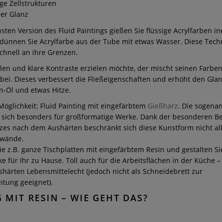
ige Zellstrukturen
der Glanz
hsten Version des Fluid Paintings gießen Sie flüssige Acrylfarben i
rdünnen Sie Acrylfarbe aus der Tube mit etwas Wasser. Diese Techn
chnell an ihre Grenzen.
en und klare Kontraste erzielen möchte, der mischt seinen Farben
ei. Dieses verbessert die Fließeigenschaften und erhöht den Glan
on-Öl und etwas Hitze.
Möglichkeit: Fluid Painting mit eingefärbtem
Gießharz
. Die sogena
t sich besonders für großformatige Werke. Dank der besonderen B
zes nach dem Aushärten beschränkt sich diese Kunstform nicht all
nwände.
e z.B. ganze Tischplatten mit eingefärbtem Resin und gestalten Sie
e für Ihr zu Hause. Toll auch für die Arbeitsflächen in der Küche – 
härten Lebensmittelecht (jedoch nicht als Schneidebrett zur
itung geeignet).
 MIT RESIN – WIE GEHT DAS?