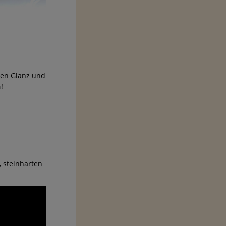
hen Glanz und
n
!
, steinharten