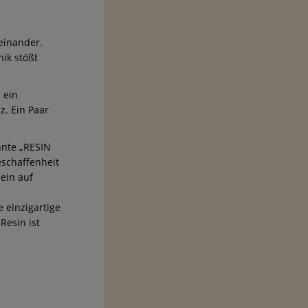
neinander.
ik stößt
 ein
z. Ein Paar
nnte „RESIN
eschaffenheit
ein auf
 einzigartige
Resin ist