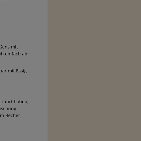
ßens mit
h einfach ab.
bar mit Essig
gerührt haben,
Mischung
nem Becher