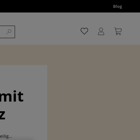
Blog
 mit
z
eilig…