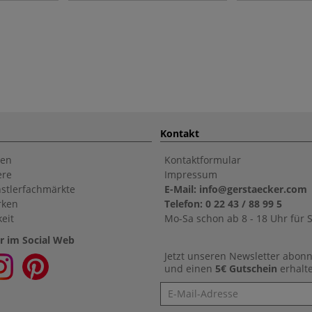
Kontakt
en
Kontaktformular
ere
Impressum
stlerfachmärkte
E-Mail: info@gerstaecker.com
rken
Telefon: 0 22 43 / 88 99 5
eit
Mo-Sa schon ab 8 - 18 Uhr für S
r im Social Web
Jetzt unseren Newsletter abon
und einen
5€ Gutschein
erhalt
Newsletter