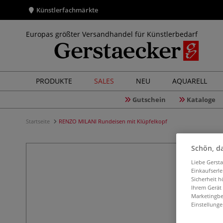
Künstlerfachmärkte
Europas größter Versandhandel für Künstlerbedarf
PRODUKTE
SALES
NEU
AQUARELL
Gutschein
Kataloge
Startseite
RENZO MILANI Rundeisen mit Klüpfelkopf
Schön, da
Liebe Gerst
Einkaufserl
Sicherheit h
Ihrem Gerät
Marketingbe
Einstellunge