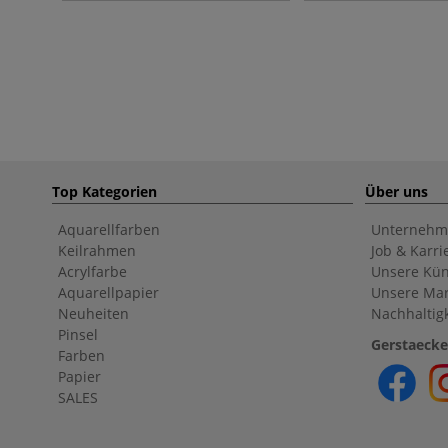
Top Kategorien
Über uns
Aquarellfarben
Unternehm
Keilrahmen
Job & Karri
Acrylfarbe
Unsere Kün
Aquarellpapier
Unsere Ma
Neuheiten
Nachhaltigk
Pinsel
Gerstaecke
Farben
Papier
SALES