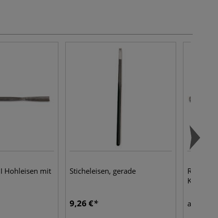
 Hohleisen mit
Sticheleisen, gerade
RENZO M
Klüpfelk
9,26 €
11,1
ab