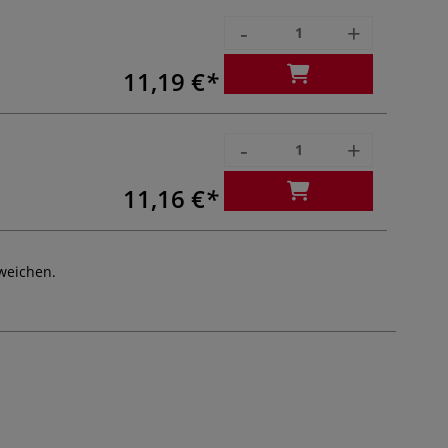
-
+
11,19 €
-
+
11,16 €
weichen.