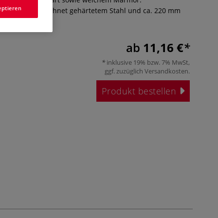
eptieren
, aus ausgezeichnet gehärtetem Stahl und ca. 220 mm
ab
11,16 €
inklusive 19% bzw. 7% MwSt,
ggf. zuzüglich
Versandkosten
.
Produkt bestellen