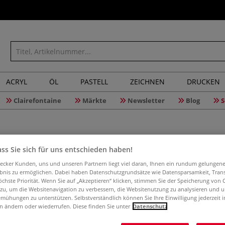
ACRYL
ÖL
PASTELL
ZEICHNEN
DRUCKEN
Clairefontaine
Märkte
Newsletter
Blog
S
ss Sie sich für uns entschieden haben!
aecker Kunden, uns und unseren Partnern liegt viel daran, Ihnen ein rundum gelungen
RENZO MI
ebnis zu ermöglichen. Dabei haben Datenschutzgrundsätze wie Datensparsamkeit, Tra
öchste Priorität. Wenn Sie auf „Akzeptieren“ klicken, stimmen Sie der Speicherung von 
 zu, um die Websitenavigation zu verbessern, die Websitenutzung zu analysieren und 
mühungen zu unterstützen. Selbstverständlich können Sie Ihre Einwilligung jederzeit 
n ändern oder wiederrufen. Diese finden Sie unter
Datenschutz
RENZO MILANI Run
Alabaster, Kalks