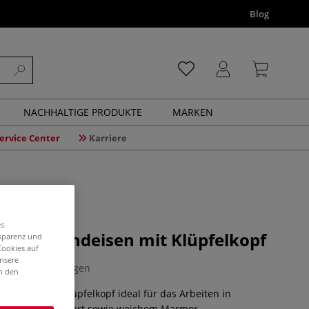
Blog
NACHHALTIGE PRODUKTE
MARKEN
ervice Center
Karriere
es
LANI Rundeisen mit Klüpfelkopf
nsparenz und
Cookies auf
unsere
0 Bewertungen
in den
deisen mit Klüpfelkopf ideal für das Arbeiten in
tein weich und hart sowie weichem Marmor.