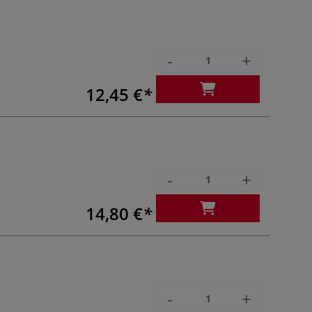
-
+
12,45 €
-
+
14,80 €
-
+