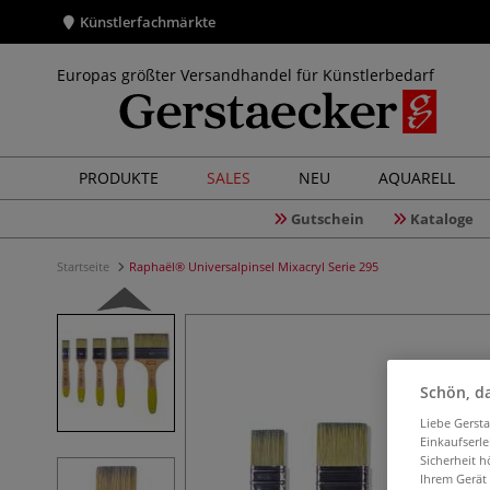
Künstlerfachmärkte
Europas größter Versandhandel für Künstlerbedarf
PRODUKTE
SALES
NEU
AQUARELL
Gutschein
Kataloge
Startseite
Raphaël® Universalpinsel Mixacryl Serie 295
Schön, da
Liebe Gerst
Einkaufserl
Sicherheit h
Ihrem Gerät