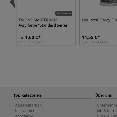
102 Farben
TALENS AMSTERDAM
Liquitex® Spray Fir
Acrylfarbe "Standard Series"
1,60 €
14,55 €
ab
0,02 l | 1 l:
80,00 €
0,40 l | 1 l:
36,38 €
Top Kategorien
Über uns
Aquarellfarben
Unternehm
Keilrahmen
Job & Karri
Acrylfarbe
Unsere Kün