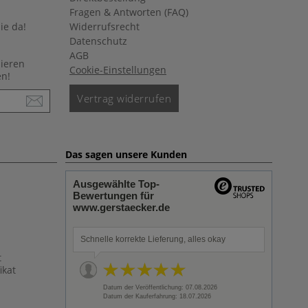
Fragen & Antworten (FAQ)
ie da!
Widerrufsrecht
Datenschutz
AGB
nieren
Cookie-Einstellungen
en!
Vertrag widerrufen
Das sagen unsere Kunden
Ausgewählte Top-
Bewertungen für
www.gerstaecker.de
Schnelle korrekte Lieferung, alles okay
t
ikat
Datum der Veröffentlichung: 07.08.2026
Datum der Kauferfahrung: 18.07.2026