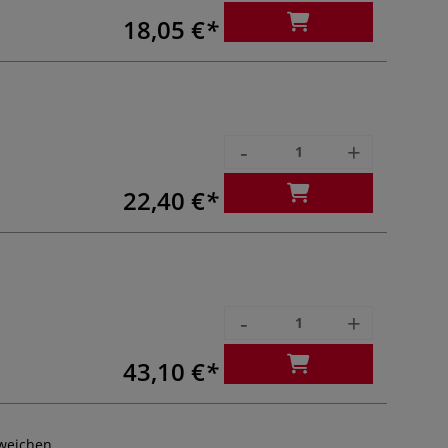
18,05 €
-
+
22,40 €
-
+
43,10 €
weichen.