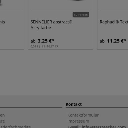
60 Farben
nis
SENNELIER abstract®
Raphaël® Text
Acrylfarbe
3,25 €
11,25 €
ab
ab
0,06 l | 1 l:
54,17 €
Kontakt
en
Kontaktformular
ere
Impressum
stlerfachmärkte
E-Mail: info@gerstaecker.com