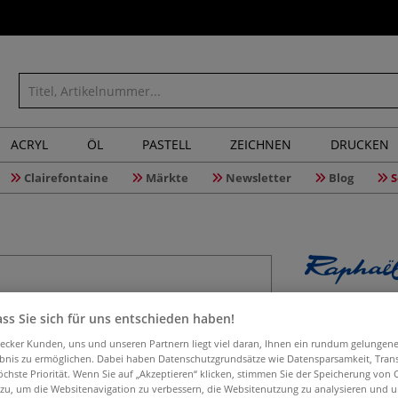
ACRYL
ÖL
PASTELL
ZEICHNEN
DRUCKEN
Clairefontaine
Märkte
Newsletter
Blog
S
Raphaël® 
ss Sie sich für uns entschieden haben!
295
aecker Kunden, uns und unseren Partnern liegt viel daran, Ihnen ein rundum gelungen
ebnis zu ermöglichen. Dabei haben Datenschutzgrundsätze wie Datensparsamkeit, Tra
öchste Priorität. Wenn Sie auf „Akzeptieren“ klicken, stimmen Sie der Speicherung von 
 zu, um die Websitenavigation zu verbessern, die Websitenutzung zu analysieren und 