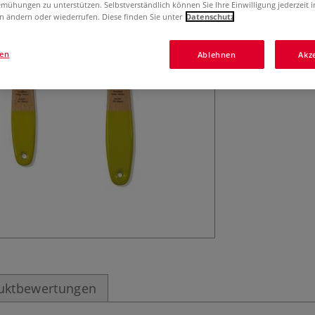
Raphaël® Univers
mühungen zu unterstützen. Selbstverständlich können Sie Ihre Einwilligung jederzeit 
n ändern oder wiederrufen. Diese finden Sie unter
Datenschutz
und Synthetikfa
Kapillarität. Her
Lieferbar in 5 Gr
gen
Ablehnen
Akz
uktbewertungen