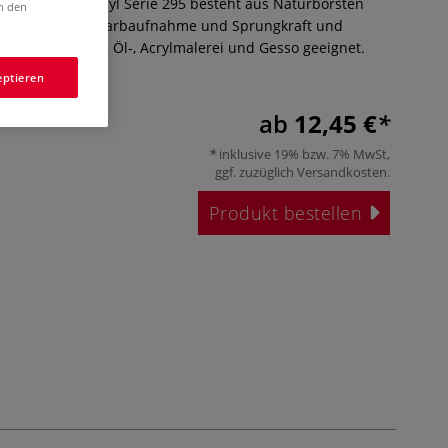
alpinsel Mixacryl Serie 295 besteht aus Naturborsten
in den
sern. Sehr gute Farbaufnahme und Sprungkraft und
vorragend für die Öl-, Acrylmalerei und Gesso geeignet.
ößen.
Mehr
eptieren
ab
12,45 €
inklusive 19% bzw. 7% MwSt,
ggf. zuzüglich
Versandkosten
.
Produkt bestellen