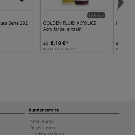
85 Farben
ura Serie 292
GOLDEN FLUID ACRYLICS
I LOVE A
Acrylfarbe, einzeln
8,10 €
2,90
ab
ab
0,03 l | 1 l:
270,00 €
0,12 l | 1 l:
2
Kundenservice
Mein Konto
Registrieren
Direktbestellung