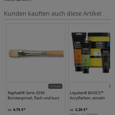
Kunden kauften auch diese Artikel
15 Pinsel
80 
Raphaël® Serie 3590
Liquitex® BASICS™
Borstenpinsel, flach und kurz
Acrylfarben, einzeln
4,75 €
2,20 €
ab
ab
0,022 l | 1 l:
100,00 €