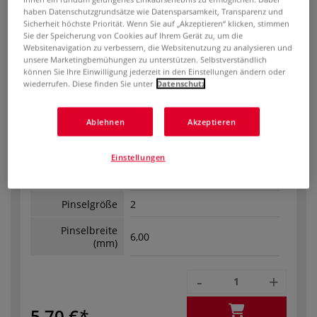
-
+
haben Datenschutzgrundsätze wie Datensparsamkeit, Transparenz und
Sicherheit höchste Priorität. Wenn Sie auf „Akzeptieren“ klicken, stimmen
4,75 €
Sie der Speicherung von Cookies auf Ihrem Gerät zu, um die
Websitenavigation zu verbessern, die Websitenutzung zu analysieren und
unsere Marketingbemühungen zu unterstützen. Selbstverständlich
können Sie Ihre Einwilligung jederzeit in den Einstellungen ändern oder
wiederrufen. Diese finden Sie unter
Datenschutz
Ablehnen
Akzeptieren
Bestell-Nr.
08-72410
Einstellungen
Auf Lager.
Pinselgröße
2
Pinselbreite
6,00
(mm)
-
+
5,70 €