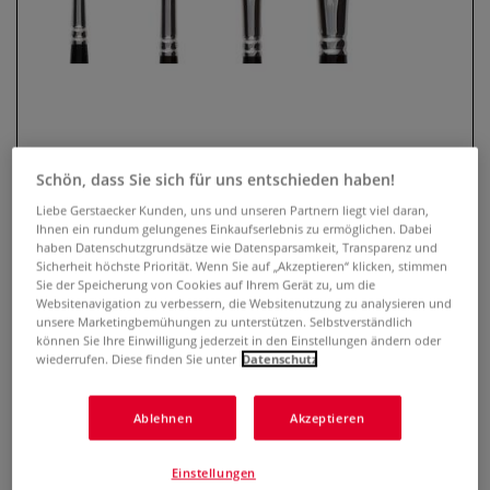
Schön, dass Sie sich für uns entschieden haben!
Liebe Gerstaecker Kunden, uns und unseren Partnern liegt viel daran,
Ihnen ein rundum gelungenes Einkaufserlebnis zu ermöglichen. Dabei
Raphaël® Kevrin Ölmalpinsel
haben Datenschutzgrundsätze wie Datensparsamkeit, Transparenz und
Sicherheit höchste Priorität. Wenn Sie auf „Akzeptieren“ klicken, stimmen
abgeschrägt Serie 8771
Sie der Speicherung von Cookies auf Ihrem Gerät zu, um die
Websitenavigation zu verbessern, die Websitenutzung zu analysieren und
1 Bewertung
unsere Marketingbemühungen zu unterstützen. Selbstverständlich
können Sie Ihre Einwilligung jederzeit in den Einstellungen ändern oder
wiederrufen. Diese finden Sie unter
Datenschutz
Raphaël® Kevrin Ölmalpinsel abgeschrägt Serie 8771, ideal
für genaues Arbeiten, Einzelheiten und Schlussarbeiten.
Aufgrund der relativen Dünne des Pinsels wird überflüssige
Ablehnen
Akzeptieren
Farbaufnahme vermieden.
Mehr
Einstellungen