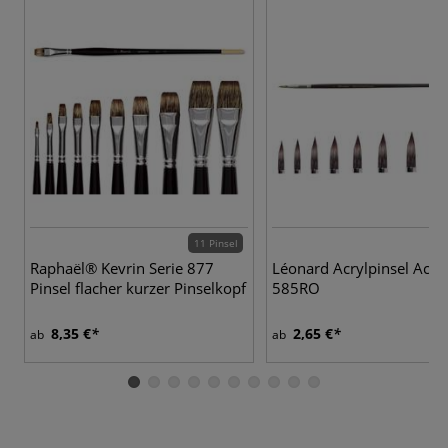
11 Pinsel
9 
Raphaël® Kevrin Serie 877
Léonard Acrylpinsel Acryl
Pinsel flacher kurzer Pinselkopf
585RO
8,35 €
2,65 €
ab
ab