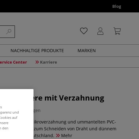
Blog
NACHHALTIGE PRODUKTE
MARKEN
ervice Center
Karriere
rahtschere mit Verzahnung
es
0 Bewertungen
nsparenz und
Cookies auf
Drahtschere mit Mikroverzahnung und ummantelten PVC-
unsere
in den
ist besonders gut zum Schneiden von Draht und dünnem
ergestellt in Deutschland.
Mehr