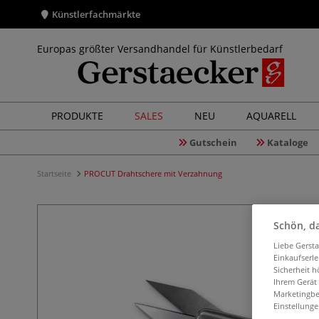
Künstlerfachmärkte
Europas größter Versandhandel für Künstlerbedarf
PRODUKTE
SALES
NEU
AQUARELL
Gutschein
Kataloge
Startseite
PROCUT Drahtschere mit Verzahnung
Schön, da
Liebe Gerst
Einkaufserl
Sicherheit h
Ihrem Gerät
Marketingbe
Einstellunge