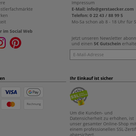
ere
Impressum
stlerfachmärkte
E-Mail: info@gerstaecker.com
rken
Telefon: 0 22 43 / 88 99 5
eit
Mo-Sa schon ab 8 - 18 Uhr für S
r im Social Web
Jetzt unseren Newsletter abon
und einen
5€ Gutschein
erhalt
Newsletter
ten
Ihr Einkauf ist sicher
Rechnung
Um die Kunden- und
Datensicherheit zu erhöhen, ist
unser gesamter Online-Shop mi
einem professionellen SSL-Zertif
abgesichert.