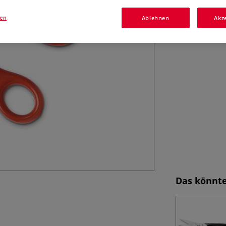
gen
Ablehnen
Akz
Das könnte