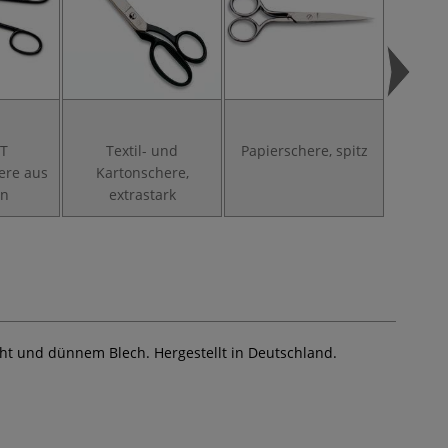
T
Textil- und
Papierschere, spitz
Soli
ere aus
Kartonschere,
Tasc
en
extrastark
ht und dünnem Blech. Hergestellt in Deutschland.