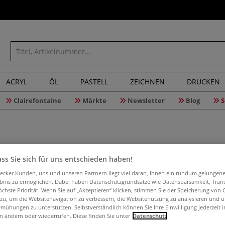
ACRYL
ÖL
PASTELL
ZEICHNEN
DRUCKEN
Clairefontaine
Märkte
Newsletter
Blog
S
PROCUT D
ss Sie sich für uns entschieden haben!
aecker Kunden, uns und unseren Partnern liegt viel daran, Ihnen ein rundum gelungen
ebnis zu ermöglichen. Dabei haben Datenschutzgrundsätze wie Datensparsamkeit, Tra
öchste Priorität. Wenn Sie auf „Akzeptieren“ klicken, stimmen Sie der Speicherung von 
Professionelle 
 zu, um die Websitenavigation zu verbessern, die Websitenutzung zu analysieren und 
mühungen zu unterstützen. Selbstverständlich können Sie Ihre Einwilligung jederzeit 
Komfortgriffen 
n ändern oder wiederrufen. Diese finden Sie unter
Datenschutz
Blech geeignet. H