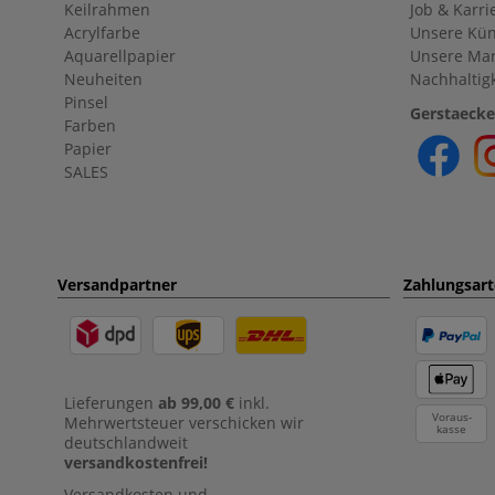
Keilrahmen
Job & Karri
Acrylfarbe
Unsere Kün
Aquarellpapier
Unsere Ma
Neuheiten
Nachhaltigk
Pinsel
Gerstaecke
Farben
Papier
SALES
Versandpartner
Zahlungsar
Lieferungen
ab 99,00 €
inkl.
Voraus-
Mehrwertsteuer verschicken wir
kasse
deutschlandweit
versandkostenfrei!
Versandkosten und