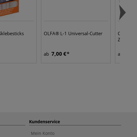
ßklebesticks
OLFA® L-1 Universal-Cutter
Clairefon
Zeichenk
7,00 €
0,95
ab
ab
Kundenservice
Mein Konto