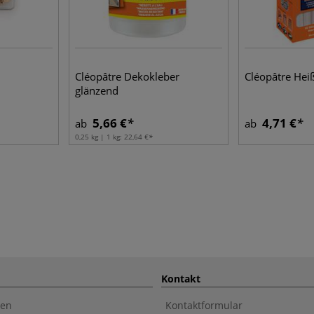
Cléopâtre Dekokleber
Cléopâtre Hei
glänzend
5,66 €
4,71 €
ab
ab
0,25 kg | 1 kg:
22,64 €
Kontakt
en
Kontaktformular