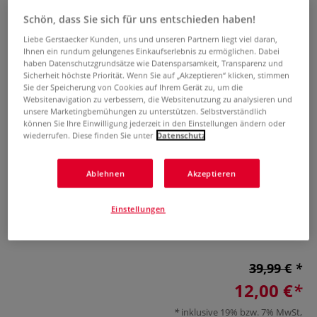
Schön, dass Sie sich für uns entschieden haben!
Liebe Gerstaecker Kunden, uns und unseren Partnern liegt viel daran,
Ihnen ein rundum gelungenes Einkaufserlebnis zu ermöglichen. Dabei
haben Datenschutzgrundsätze wie Datensparsamkeit, Transparenz und
Sicherheit höchste Priorität. Wenn Sie auf „Akzeptieren“ klicken, stimmen
Sie der Speicherung von Cookies auf Ihrem Gerät zu, um die
Websitenavigation zu verbessern, die Websitenutzung zu analysieren und
unsere Marketingbemühungen zu unterstützen. Selbstverständlich
PRAT SLIMBOOK
können Sie Ihre Einwilligung jederzeit in den Einstellungen ändern oder
wiederrufen. Diese finden Sie unter
Datenschutz
Präsentationsalbum
0 Bewertungen
Ablehnen
Akzeptieren
PRAT SLIMBOOK Präsentationsalbum aus schwarzem
Einstellungen
Kunststoff mit 12 fest fixierten Klarsichthüllen zur
Präsentation und Aufbewahrung Ihrer Arbeiten.
Mehr
39,99 €
12,00 €
inklusive 19% bzw. 7% MwSt,