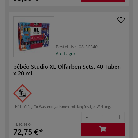
Bestell-Nr.
08-36640
Auf Lager.
pébéo Studio XL Ölfarben Sets, 40 Tuben
x 20 ml
H411 Giftig für Wasserorganismen, mit langfristiger Wirkung.
-
+
1 l:
90,94 €
72,75 €