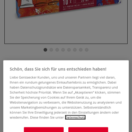
pébéo Studio XL Ölfarben Sets
Schön, dass Sie sich für uns entschieden haben!
Liebe Gerstaecker Kunden, uns und unseren Partnern liegt viel daran,
0 Bewertungen
Ihnen ein rundum gelungenes Einkaufserlebnis zu ermöglichen. Dabei
haben Datenschutzgrundsätze wie Datensparsamkeit, Transparenz und
pébéo Studio XL Ölfarben – schnelle Trocknung und
Sicherheit höchste Priorität. Wenn Sie auf „Akzeptieren“ klicken, stimmen
brillante Farbkraft. Erhältlich in verschiedenen Sets,
Sie der Speicherung von Cookies auf Ihrem Gerät zu, um die
Websitenavigation zu verbessern, die Websitenutzung zu analysieren und
inklusive Pinsel. Ideal für kreative und vielseitige
unsere Marketingbemühungen zu unterstützen. Selbstverständlich
Anwendungen.
Mehr
können Sie Ihre Einwilligung jederzeit in den Einstellungen ändern oder
wiederrufen. Diese finden Sie unter
Datenschutz
ab
23,85 €