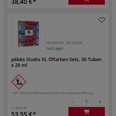
38,40 €
Bestell-Nr.
08-23564
Auf Lager.
pébéo Studio XL Ölfarben Sets, 30 Tuben
x 20 ml
H411 Giftig für Wasserorganismen, mit langfristiger Wirkung.
-
+
1 l:
89,25 €
53,55 €