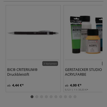
3 Varianten
32 
BIC® CRITERIUM®
GERSTAECKER STUDIO A
Druckbleistift
ACRYLFARBE
4,44 €
4,00 €
ab
ab
0,12 l | 1 l:
33,33 €