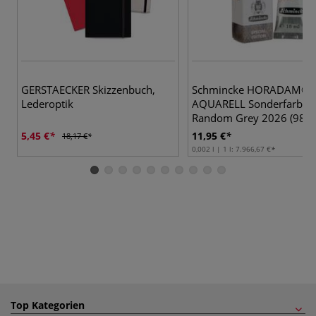
GERSTAECKER Skizzenbuch,
Schmincke HORADAM®
Lederoptik
AQUARELL Sonderfarbto
Random Grey 2026 (988)
ml
5,45 €
11,95 €
18,17 €
0,002 l | 1 l:
7.966,67 €
Top Kategorien