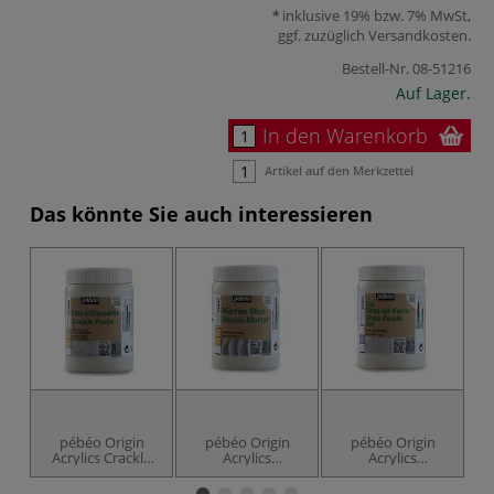
inklusive 19% bzw. 7% MwSt,
ggf. zuzüglich
Versandkosten
.
Bestell-Nr.
08-51216
Auf Lager.
In den Warenkorb
Artikel auf den Merkzettel
Das könnte Sie auch interessieren
pébéo Origin
pébéo Origin
pébéo Origin
Acrylics Crackle
Acrylics
Acrylics
Paste, 225 ml
Stückmörtel, 225
Glaskugelmörtel,
ml
225 ml
M