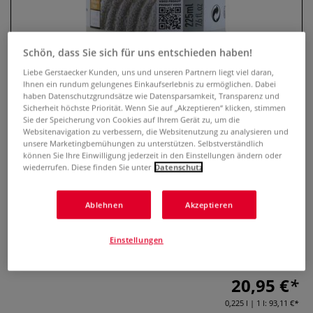
Schön, dass Sie sich für uns entschieden haben!
Liebe Gerstaecker Kunden, uns und unseren Partnern liegt viel daran,
Ihnen ein rundum gelungenes Einkaufserlebnis zu ermöglichen. Dabei
haben Datenschutzgrundsätze wie Datensparsamkeit, Transparenz und
Sicherheit höchste Priorität. Wenn Sie auf „Akzeptieren“ klicken, stimmen
Sie der Speicherung von Cookies auf Ihrem Gerät zu, um die
Websitenavigation zu verbessern, die Websitenutzung zu analysieren und
unsere Marketingbemühungen zu unterstützen. Selbstverständlich
pébéo Origin Acrylics natürlicher
können Sie Ihre Einwilligung jederzeit in den Einstellungen ändern oder
wiederrufen. Diese finden Sie unter
Datenschutz
Sandmörtel, 225 ml
Ablehnen
Akzeptieren
0 Bewertungen
Feinkörniger Sandmörtel für strukturierte Oberflächen und
Einstellungen
reliefartige Effekte.
Mehr
20,95 €
0,225 l | 1 l:
93,11 €