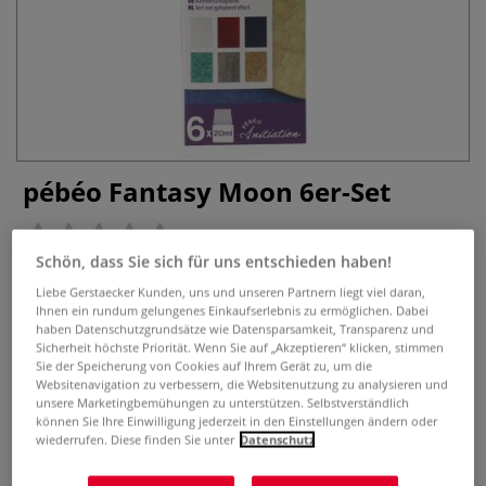
pébéo Fantasy Moon 6er-Set
0 Bewertungen
Schön, dass Sie sich für uns entschieden haben!
Das pébéo Fantasy Moon 6er-Set enthält deckende
Liebe Gerstaecker Kunden, uns und unseren Partnern liegt viel daran,
Perlmuttfarben mit Hammerschlageffekt. Gute
Ihnen ein rundum gelungenes Einkaufserlebnis zu ermöglichen. Dabei
Lichtbeständigkeit. Inhalt: 6 x 20-ml-Gläser.
Mehr
haben Datenschutzgrundsätze wie Datensparsamkeit, Transparenz und
Sicherheit höchste Priorität. Wenn Sie auf „Akzeptieren“ klicken, stimmen
Sie der Speicherung von Cookies auf Ihrem Gerät zu, um die
16,00 €
Websitenavigation zu verbessern, die Websitenutzung zu analysieren und
unsere Marketingbemühungen zu unterstützen. Selbstverständlich
0,12 l | 1 l:
133,33 €
können Sie Ihre Einwilligung jederzeit in den Einstellungen ändern oder
inklusive 19% bzw. 7% MwSt,
wiederrufen. Diese finden Sie unter
Datenschutz
ggf. zuzüglich
Versandkosten
.