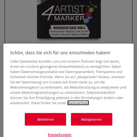
Schön, dass Sie sich für uns entschieden haben!
Liebe Gerstaecker Kunden, uns und unseren Partnern liegt viel daran,
Ihnen ein rundum gelungenes Einkaufserlebnis zu ermöglichen. Dabei
pébéo 4Artist Marker 10er Set, 4
haben Datenschutzgrundsätze wie Datensparsamkeit, Transparenz und
mm
Sicherheit höchste Priorität. Wenn Sie auf „Akzeptieren“ klicken, stimmen
Sie der Speicherung von Cookies auf Ihrem Gerät zu, um die
Websitenavigation zu verbessern, die Websitenutzung zu analysieren und
0 Bewertungen
unsere Marketingbemühungen zu unterstützen. Selbstverständlich
können Sie Ihre Einwilligung jederzeit in den Einstellungen ändern oder
Das pébéo 4Artist Marker Set enthält 10 innovative Marker
wiederrufen. Diese finden Sie unter
Datenschutz
auf Ölbasis, die extrem vielfältige Anwendungen
ermöglichen. Runde 4 mm Spitzen. Ideal für Mixed Media,
Ablehnen
Akzeptieren
Zeichnungen, Finish und Schreiben.
Mehr
Einstellungen