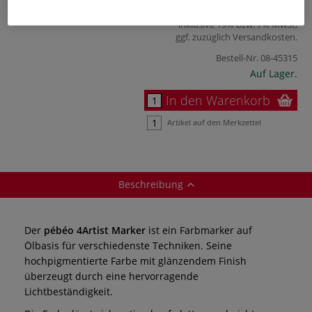
47,85 €
inklusive 19% bzw. 7% MwSt,
ggf. zuzüglich
Versandkosten
.
Bestell-Nr.
08-45315
Auf Lager.
In den Warenkorb
Artikel auf den Merkzettel
Beschreibung
Der
pébéo 4Artist Marker
ist ein Farbmarker auf
Ölbasis für verschiedenste Techniken. Seine
hochpigmentierte Farbe mit glänzendem Finish
überzeugt durch eine hervorragende
Lichtbeständigkeit.