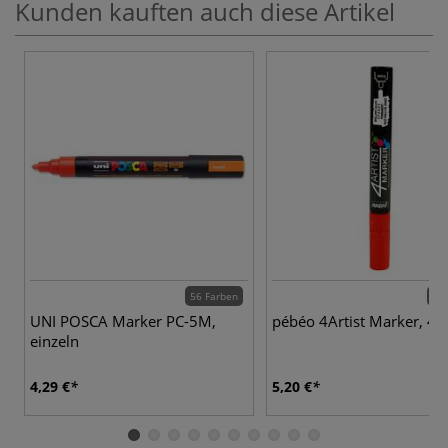
Kunden kauften auch diese Artikel
56 Farben
18 
UNI POSCA Marker PC-5M,
pébéo 4Artist Marker, 4
einzeln
4,29 €
5,20 €