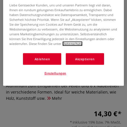
Liebe Gerstaecker Kunden, uns und unseren Partnern liegt viel daran,
Ihnen ein rundum gelungenes Einkaufserlebnis zu ermöglichen. Dabei
haben Datenschutzgrundsätze wie Datensparsamkeit, Transparenz und
Sicherheit höchste Priorität. Wenn Sie auf „Akzeptieren“ klicken, stimmen
Sie der Speicherung von Cookies auf Ihrem Gerät zu, um die
Websitenavigation zu verbessern, die Websitenutzung zu analysieren und
unsere Marketingbemühungen zu unterstützen. Selbstverständlich
können Sie Ihre Einwilligung jederzeit in den Einstellungen ändern oder
wiederrufen. Diese finden Sie unter
Datenschutz
Pebaro Nadelfeilen-Set mit Alu
Handhalter
Ablehnen
Akzeptieren
0 Bewertungen
Einstellungen
Das Pebaro Nadelfeilen-Set enthält 1 x Handhalter aus
Aluminium zum Einspannen der Feilen und 6 x Nadelfeilen
in verschiedene Formen. Ideal für weiche Materialien, wie
Holz, Kunststoff usw.
Mehr
14,30 €
inklusive 19% bzw. 7% MwSt,