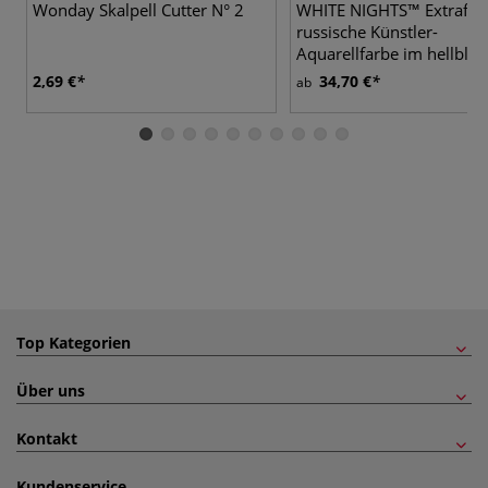
Wonday Skalpell Cutter N° 2
WHITE NIGHTS™ Extrafei
russische Künstler-
Aquarellfarbe im hellbla
Metallkasten
2,69 €
34,70 €
ab
Top Kategorien
Über uns
Kontakt
Kundenservice