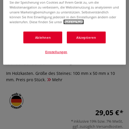
Sie der Speicherung von Cookies auf Ihrem Gerät zu, um die
Websitenavigation zu verbessern, die Websitenutzung zu analysieren und
unsere Marketingbemühungen zu unterstützen. Selbstverständlich
können Sie Ihre Einwilligung jederzeit in den Einstellungen ändern oder
wiederrufen. Diese finden Sie unter
Datenschutz
Ablehnen
Akzeptieren
Original Arkansas-Ölstein
Einstellungen
0 Bewertungen
Im Holzkasten. Größe des Steines: 100 mm x 50 mm x 10
mm. Preis pro Stück.
Mehr
29,05 €
inklusive 19% bzw. 7% MwSt,
ggf. zuzüglich
Versandkosten
.