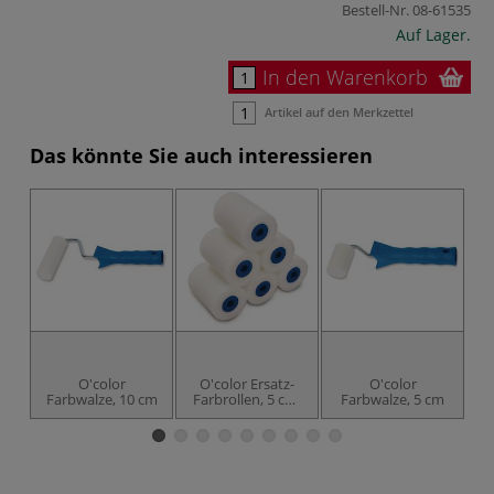
Bestell-Nr.
08-61535
Auf Lager.
In den Warenkorb
Artikel auf den Merkzettel
Das könnte Sie auch interessieren
O'color
O'color Ersatz-
O'color
Farbwalze, 10 cm
Farbrollen, 5 cm,
Farbwalze, 5 cm
Sc
6er-Pckg.