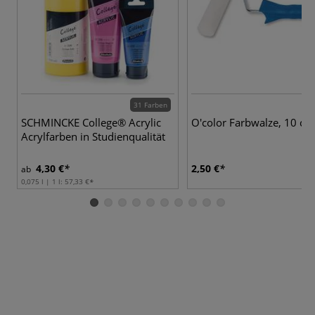
31 Farben
SCHMINCKE College® Acrylic
O'color Farbwalze, 10 cm
Acrylfarben in Studienqualität
4,30 €
2,50 €
ab
0,075 l | 1 l:
57,33 €