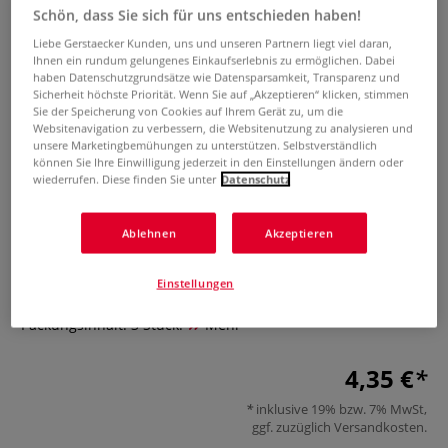
Schön, dass Sie sich für uns entschieden haben!
Liebe Gerstaecker Kunden, uns und unseren Partnern liegt viel daran,
Ihnen ein rundum gelungenes Einkaufserlebnis zu ermöglichen. Dabei
haben Datenschutzgrundsätze wie Datensparsamkeit, Transparenz und
Sicherheit höchste Priorität. Wenn Sie auf „Akzeptieren“ klicken, stimmen
Sie der Speicherung von Cookies auf Ihrem Gerät zu, um die
Websitenavigation zu verbessern, die Websitenutzung zu analysieren und
unsere Marketingbemühungen zu unterstützen. Selbstverständlich
können Sie Ihre Einwilligung jederzeit in den Einstellungen ändern oder
O'color Ersatz-Farbrollen, 10 cm,
wiederrufen. Diese finden Sie unter
Datenschutz
3er-Pckg.
Ablehnen
Akzeptieren
0 Bewertungen
Die O'color Ersatz-Farbrollen sind bestens geeignet für
Einstellungen
flächige Kreativ-Maltechniken. Aus Schaumstoff.
Packungsinhalt: 3 Stück.
Mehr
4,35 €
inklusive 19% bzw. 7% MwSt,
ggf. zuzüglich
Versandkosten
.