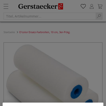
Startseite
O'color Ersatz-Farbrollen, 10 cm, 3er-Pckg.