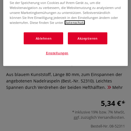
Sie der Speicherung von Cookies auf Ihrem Gerät zu, um die
Websitenavigation zu verbessern, die Websitenutzung zu analysieren und
unsere Marketingbemühungen zu unterstützen. Selbstverständlich
können Sie Ihre Einwilligung jederzeit in den Einstellungen ändern oder
wiederrufen. Diese finden Sie unter
Datenschutz
Ablehnen
Akzeptieren
Nadelraspel-Halter
Einstellungen
0 Bewertungen
Aus blauem Kunststoff, Länge 80 mm, zum Einspannen der
angebotenen Nadelraspeln (Best.-Nr. 52310). Leichtes
Spannen durch Verdrehen der beiden Hefthälften.
Mehr
5,34 €
inklusive 19% bzw. 7% MwSt,
ggf. zuzüglich
Versandkosten
.
Bestell-Nr.
08-52311