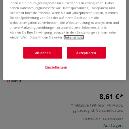
Ihnen ein rundum gelungenes Einkaufserlebnis zu ermöglichen. Dabei
haben Datenschutzgrundsätze wie Datensparsamkeit, Transparenz und
Sicherheit höchste Priorität. Wenn Sie auf „Akzeptieren“ klicken, stimmen
Sie der Speicherung von Cookies auf Ihrem Gerät zu, um die
Websitenavigation zu verbessern, die Websitenutzung zu analysieren und
unsere Marketingbemühungen zu unterstützen. Selbstverständlich
können Sie Ihre Einwilligung jederzeit in den Einstellungen ändern oder
wiederrufen. Diese finden Sie unter
Datenschutz
Nadel 0,8 mm für HONSELL
Ablehnen
Akzeptieren
Airbrush Spritzpistole 2006
Einstellungen
0 Bewertungen
Mehr
8,61 €
inklusive 19% bzw. 7% MwSt,
ggf. zuzüglich
Versandkosten
.
Bestell-Nr.
08-32695997
Auf Lager.