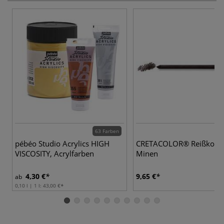
63 Farben
pébéo Studio Acrylics HIGH
CRETACOLOR® Reißkohle
VISCOSITY, Acrylfarben
Minen
4,30 €
9,65 €
ab
0,10 l | 1 l:
43,00 €